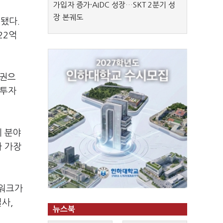
가입자 증가·AIDC 성장…SKT 2분기 성
장 본궤도
행됐다.
22억
도권으
 투자
체 분야
가 가장
트워크가
사,
뉴스북