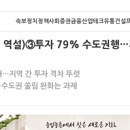
속보
정치
정책
사회
증권
금융
산업
테크
유통
건설
C의 역설)③투자 79% 수도권행
쳐…지역 간 투자 격차 뚜렷
수도권 쏠림 완화는 과제