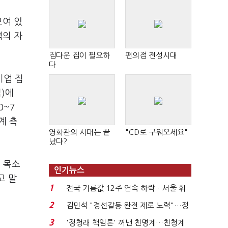
모여 있
역의 자
집다운 집이 필요하
편의점 전성시대
다
기업 집
)에
0~7
계 측
영화관의 시대는 끝
"CD로 구워오세요"
났다?
는 목소
인기뉴스
고 말
1
전국 기름값 12주 연속 하락…서울 휘
발윳값 1909원...
2
김민석 "경선갈등 완전 제로 노력"…정
청래 "반명 공세 사...
3
'정청래 책임론' 꺼낸 친명계…친청계