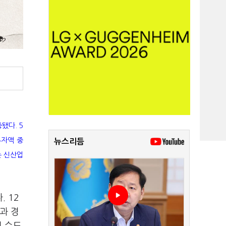
됐다. 5
투자액 중
뉴스리듬
는 신산업
 12
과 경