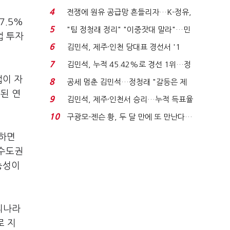
는 추가투표 때리기...
4
전쟁에 원유 공급망 흔들리자…K-정유,
7.5%
에너지안보 핵심...
5
"팀 정청래 정리" "이중잣대 말라"…민
업 투자
주 최고위원 계파 다...
6
김민석, 제주·인천 당대표 경선서 '1
위'(1보)...
7
김민석, 누적 45.42%로 경선 1위…정
청래와 격차 0.86%p(...
업이 자
8
공세 멈춘 김민석…정청래 "갈등은 제
된 연
가 수습"
9
김민석, 제주·인천서 승리…누적 득표율
'1위 탈환'(종합)...
10
구광모-젠슨 황, 두 달 만에 또 만난다…
로봇·AI 등 논...
치하면
비수도권
능성이
우리나라
로 지