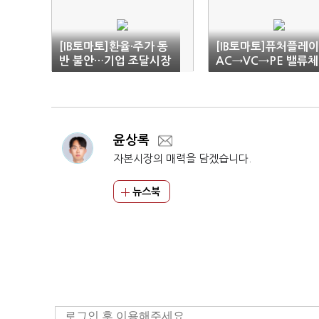
[IB토마토]환율·주가 동
[IB토마토]퓨처플레이
반 불안…기업 조달시장
AC→VC→PE 밸류
'먹구름'
완성…'상장 2막' 시
윤상록
자본시장의 매력을 담겠습니다.
뉴스북