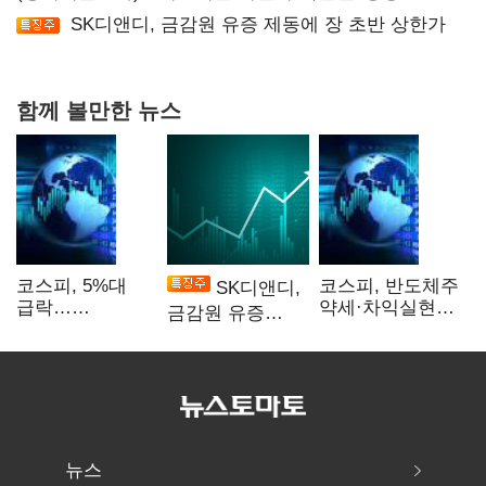
서미화·이성윤·임미애 뒤이어
SK디앤디, 금감원 유증 제동에 장 초반 상한가
함께 볼만한 뉴스
코스피, 5%대
코스피, 반도체주
SK디앤디,
급락…
약세·차익실현에
금감원 유증
매도사이드카
2%대 하락
제동에 장 초반
발동
상한가
뉴스