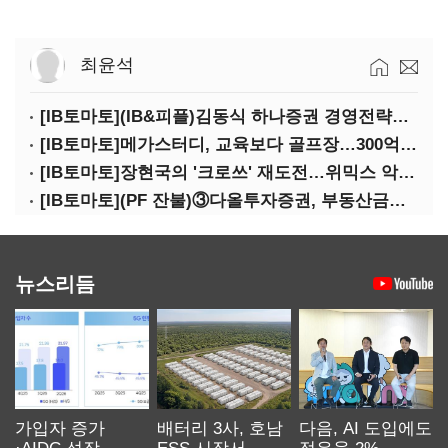
최윤석
[IB토마토](IB&피플)김동식 하나증권 경영전략본부장
[IB토마토]메가스터디, 교육보다 골프장…300억 대여 뒤 보증 리스크
[IB토마토]장현국의 '크로쓰' 재도전…위믹스 악몽 지울 수 있나
[IB토마토](PF 잔불)③다올투자증권, 부동산금융 줄였지만 정상화는 진행형
뉴스리듬
가입자 증가
배터리 3사, 호남
다음, AI 도입에도