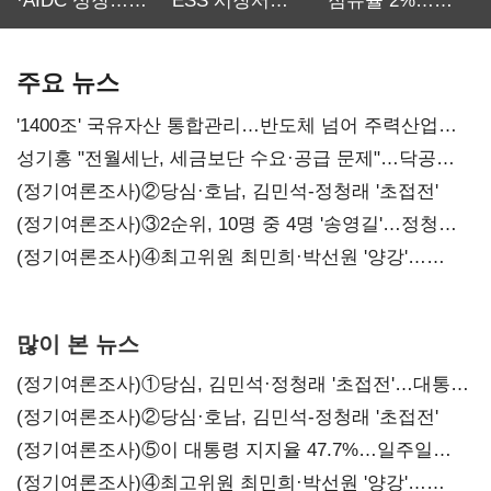
·AIDC 성장…
ESS 시장서
점유율 2%…
SKT 2분기 성장
‘격돌’
에이전트
본궤도
차별화가 관건
주요 뉴스
'1400조' 국유자산 통합관리…반도체 넘어 주력산업
구조혁신
성기홍 "전월세난, 세금보단 수요·공급 문제"…닥공
시사
(정기여론조사)②당심·호남, 김민석-정청래 '초접전'
(정기여론조사)③2순위, 10명 중 4명 '송영길'…정청래
'한 자릿수'
(정기여론조사)④최고위원 최민희·박선원 '양강'…
서미화·이성윤·임미애 뒤이어
많이 본 뉴스
(정기여론조사)①당심, 김민석·정청래 '초접전'…대통령
지지도 '50% 아래로'(종합)
(정기여론조사)②당심·호남, 김민석-정청래 '초접전'
(정기여론조사)⑤이 대통령 지지율 47.7%…일주일
만에 다시 40%대
(정기여론조사)④최고위원 최민희·박선원 '양강'…