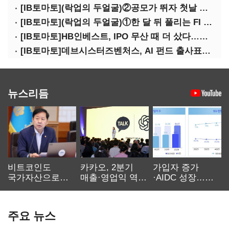
[IB토마토](락업의 두얼굴)②공모가 뛰자 첫날 매도…FI 엑시트 전략 갈렸다
[IB토마토](락업의 두얼굴)①한 달 뒤 풀리는 FI 물량…새내기주 오버행 경계
[IB토마토]HB인베스트, IPO 무산 때 더 샀다…마키나락스 투자 2.7배 회수
[IB토마토]데브시스터즈벤처스, AI 펀드 출사표…모회사 경영난 변수
뉴스리듬
비트코인도
카카오, 2분기
가입자 증가
국가자산으로…'
매출·영업익 역대
·AIDC 성장…
보관·평가·처분'
최대…에이전트
SKT 2분기 성장
기준은 숙제
AI 수익화 관건
본궤도
주요 뉴스