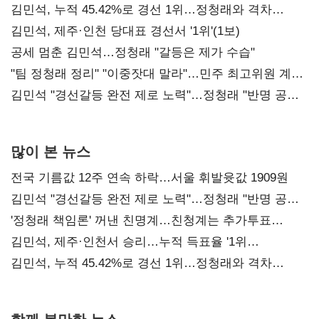
김민석, 누적 45.42%로 경선 1위…정청래와 격차
0.86%p(2보)
김민석, 제주·인천 당대표 경선서 '1위'(1보)
공세 멈춘 김민석…정청래 "갈등은 제가 수습"
"팀 정청래 정리" "이중잣대 말라"…민주 최고위원 계파
다툼 격화
김민석 "경선갈등 완전 제로 노력"…정청래 "반명 공세
사과부터"
많이 본 뉴스
전국 기름값 12주 연속 하락…서울 휘발윳값 1909원
김민석 "경선갈등 완전 제로 노력"…정청래 "반명 공세
사과부터"
'정청래 책임론' 꺼낸 친명계…친청계는 추가투표
때리기
김민석, 제주·인천서 승리…누적 득표율 '1위
탈환'(종합)
김민석, 누적 45.42%로 경선 1위…정청래와 격차
0.86%p(2보)
함께 볼만한 뉴스