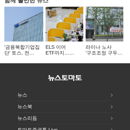
'금융복합기업집
ELS 이어
라이나 노사
단' 토스, 전
ETF까지…
'구조조정 구두
계열사 내부통제
고위험상품 판매
합의안' 도출
표준화
제동 걸린 은행
뉴스
뉴스북
뉴스리듬
토마토증권통 Live