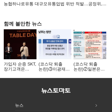
확대
농협하나로유통 대규모유통업법 위반 적발…공정위,
과징금 4억6200만원 부과
함께 볼만한 뉴스
가입자 순증 SKT,
(코스닥 퇴출
(코스닥 퇴출
장기고객은
논란)③이광재
논란)②일본은
CEO가 직접
"과속 잡더라도
5년
챙긴다
자동차 없애지는
기다려주는데
말아야"
우리는 당장
퇴출?…
시간만으론
부족한 코스닥
구하기
뉴스