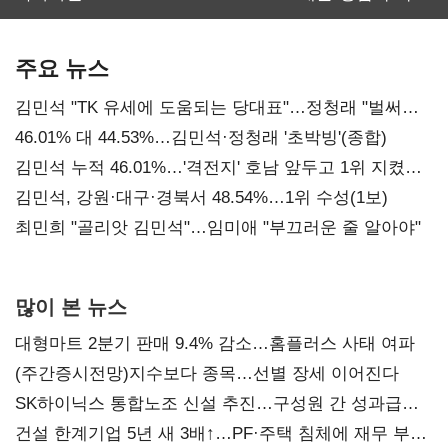
보관·평가·처분'
최대…에이전트
기준은 숙제
AI 수익화 관건
주요 뉴스
김민석 "TK 유세에 도움되는 당대표"…정청래 "벌써
대표된 양 당직 배분"
46.01% 대 44.53%…김민석·정청래 '초박빙'(종합)
김민석 누적 46.01%…'격전지' 호남 앞두고 1위 지켰다
(2보)
김민석, 강원·대구·경북서 48.54%…1위 수성(1보)
최민희 "골리앗 김민석"…임미애 "부끄러운 줄 알아야"
많이 본 뉴스
대형마트 2분기 판매 9.4% 감소…홈플러스 사태 여파
(주간증시전망)지수보다 종목…선별 장세 이어진다
SK하이닉스 통합노조 신설 추진…구성원 간 성과급
불만 확산
건설 한계기업 5년 새 3배↑…PF·주택 침체에 재무 부담