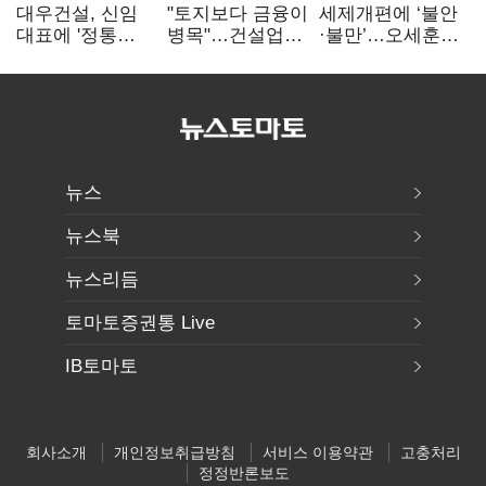
대우건설, 신임
"토지보다 금융이
세제개편에 ‘불안
대표에 '정통
병목"…건설업계,
·불만’…오세훈
대우맨' 이강석
PF 자금경색
"전월세 구하기
부사장 내정
해소 목소리
더 힘들어질 것"
뉴스
뉴스북
뉴스리듬
토마토증권통 Live
IB토마토
회사소개
개인정보취급방침
서비스 이용약관
고충처리
정정반론보도