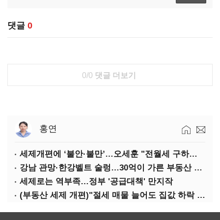
댓글
0
0/0
댓글 더보기
홍연
세제개편에 ‘불안·불만’…오세훈 "전월세 구하기 더 힘들어질 것"
강남 관망·한강벨트 술렁…30억이 가른 부동산 민심
세제로는 역부족…정부 '공급대책' 만지작
(부동산 세제 개편)"절세 매물 늘어도 집값 하락 제한적"…전세난·양극화 심화 우려