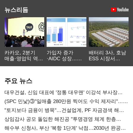
뉴스리듬
카카오, 2분기
가입자 증가
배터리 3사, 호남
매출·영업익 역대
·AIDC 성장…
ESS 시장서
최대…에이전트
SKT 2분기 성장
‘격돌’
AI 수익화 관건
본궤도
주요 뉴스
대우건설, 신임 대표에 '정통 대우맨' 이강석 부사장
내정
(SPC 민낯)③"일매출 280만원 찍어도 수익 제자리"…
점주 울리는 '상시 할인'
"토지보다 금융이 병목"…건설업계, PF 자금경색 해소
목소리
상임감사 공모 돌입한 해진공 "투명경영 체계 한층
강화"
해수부 신청사, 부산 '북항 1단계' 낙점…2030년 완공