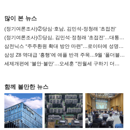
목표
많이 본 뉴스
(정기여론조사)②당심·호남, 김민석-정청래 '초접전'
(정기여론조사)①당심, 김민석·정청래 '초접전'…대통령
지지도 '50% 아래로'(종합)
삼전닉스 “주주환원 확대 방안 마련”…로이터에 성명
보내
삼성 Z8 역대급 ‘흥행’에 애플 반격 주목…9월 ‘폴더블
대전’
세제개편에 ‘불안·불만’…오세훈 "전월세 구하기 더
힘들어질 것"
함께 볼만한 뉴스