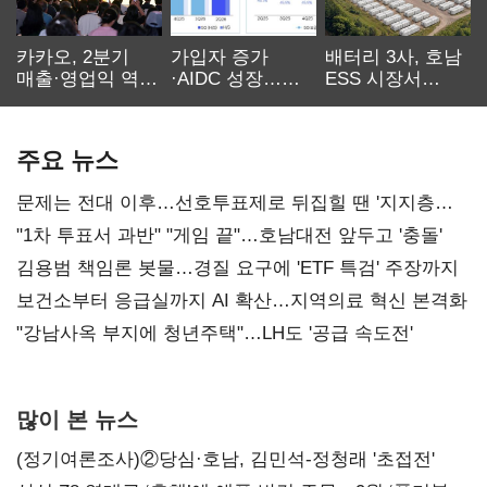
카카오, 2분기
가입자 증가
배터리 3사, 호남
매출·영업익 역대
·AIDC 성장…
ESS 시장서
최대…에이전트
SKT 2분기 성장
‘격돌’
AI 수익화 관건
본궤도
주요 뉴스
문제는 전대 이후…선호투표제로 뒤집힐 땐 '지지층
불복'
"1차 투표서 과반" "게임 끝"…호남대전 앞두고 '충돌'
김용범 책임론 봇물…경질 요구에 'ETF 특검' 주장까지
보건소부터 응급실까지 AI 확산…지역의료 혁신 본격화
"강남사옥 부지에 청년주택"…LH도 '공급 속도전'
많이 본 뉴스
(정기여론조사)②당심·호남, 김민석-정청래 '초접전'