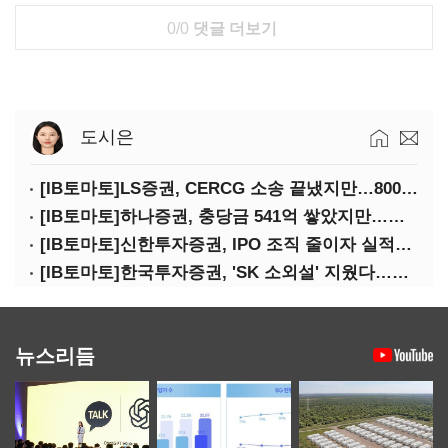
0/0
댓글 더보기
도시은
[IB토마토]LS증권, CERCG 소송 끝냈지만…800억 PF 소송은 미충당
[IB토마토]하나증권, 충당금 541억 쌓았지만…홈플러스 제재는 추가 비용 불씨
[IB토마토]신한투자증권, IPO 조직 줄이자 실적도 '0건'…핵심 인력까지 이탈
[IB토마토]한국투자증권, 'SK 소외설' 지웠다…유증·회사채 주관 연속 수임
뉴스리듬