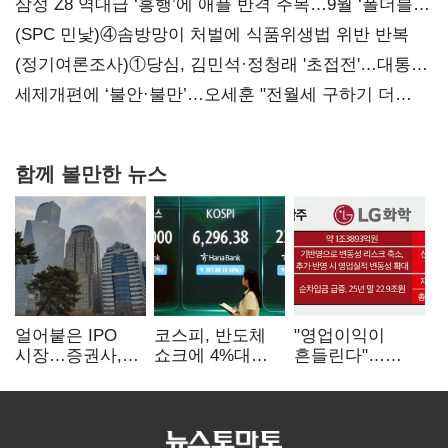
삼성 Z8 역대급 ‘흥행’에 애플 반격 주목…9월 ‘폴더블
대전’
(SPC 민낯)④솜방망이 처벌에 식품위생법 위반 반복
(정기여론조사)①당심, 김민석·정청래 '초접전'…대통령
지지도 '50% 아래로'(종합)
세제개편에 ‘불안·불만’…오세훈 "전월세 구하기 더
힘들어질 것"
함께 볼만한 뉴스
얼어붙은 IPO
코스피, 반도체
"영업이익이
시장…증권사,
쇼크에 4%대
흔들린다"…
하반기 '대어
급락…코스닥은
화학주, IFRS
전쟁' 기대
5거래일째 상승
18에 취약