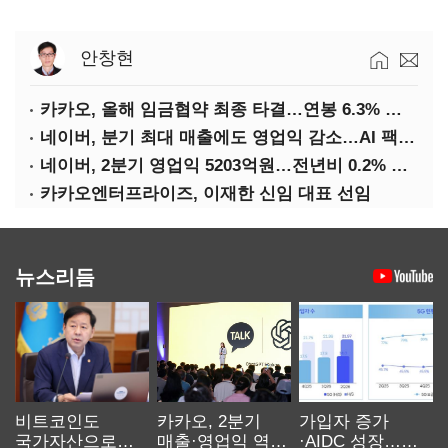
안창현
카카오, 올해 임금협약 최종 타결…연봉 6.3% 인상·격려금 300만원
네이버, 분기 최대 매출에도 영업익 감소…AI 팩토리 속도
네이버, 2분기 영업익 5203억원…전년비 0.2% 감소
카카오엔터프라이즈, 이재한 신임 대표 선임
뉴스리듬
비트코인도
카카오, 2분기
가입자 증가
국가자산으로…'
매출·영업익 역대
·AIDC 성장…