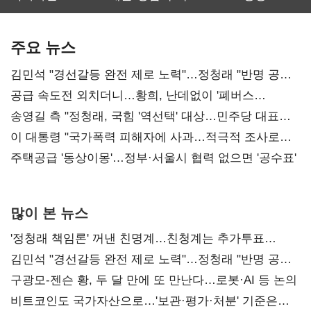
보관·평가·처분'
최대…에이전트
SKT 2분기 성장
기준은 숙제
AI 수익화 관건
본궤도
주요 뉴스
김민석 "경선갈등 완전 제로 노력"…정청래 "반명 공세
사과부터"
공급 속도전 외치더니…황희, 난데없이 '폐버스
리모델링' 제안
송영길 측 "정청래, 국힘 '역선택' 대상…민주당 대표로
총선 지휘 못해"
이 대통령 "국가폭력 피해자에 사과…적극적 조사로
진실 밝혀야"
주택공급 '동상이몽'…정부·서울시 협력 없으면 '공수표'
많이 본 뉴스
'정청래 책임론' 꺼낸 친명계…친청계는 추가투표
때리기
김민석 "경선갈등 완전 제로 노력"…정청래 "반명 공세
사과부터"
구광모-젠슨 황, 두 달 만에 또 만난다…로봇·AI 등 논의
비트코인도 국가자산으로…'보관·평가·처분' 기준은