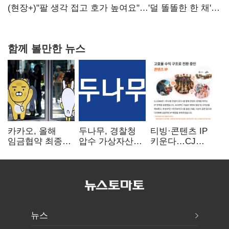
숙제
(현장+)"팔 생각 접고 호가 높여요"…'덜 똘똘한 한 채'
20억 키맞추기
함께 볼만한 뉴스
카카오, 올해
두나무, 경찰청
티빙·콘텐츠 IP
임금협약 최종
압수 가상자산
키운다…CJ
타결…연봉 6.3%
보관 맡는다…
ENM, 하반기
인상·격려금
커스터디 사업
글로벌 확장 가속
300만원
최종 낙찰
뉴스