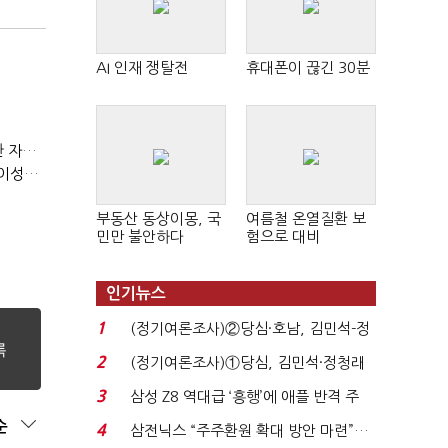
AI 인재 쟁탈전
휴대폰이 끊긴 30분
(정기여론조사)③2순위, 10명 중 4명 '송영길'…정청래 '한 자릿수'
(정기여론조사)④최고위원 최민희·박선원 '양강'…서미화·이성윤·임미애 뒤이어
부동산 동상이몽, 국
여름철 온열질환 보
민만 불안하다
험으로 대비
인기뉴스
1
(정기여론조사)②당심·호남, 김민석-정
청래 '초접전'...
2
(정기여론조사)①당심, 김민석·정청래
'초접전'…대통령 ...
3
삼성 Z8 역대급 ‘흥행’에 애플 반격 주
목…9월 ‘폴...
순
4
삼전닉스 “주주환원 확대 방안 마련”…