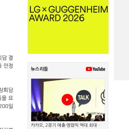
회담 결
와 안정
뉴스리듬
정상회담
통을 요
200일
카카오, 2분기 매출·영업익 역대 최대…