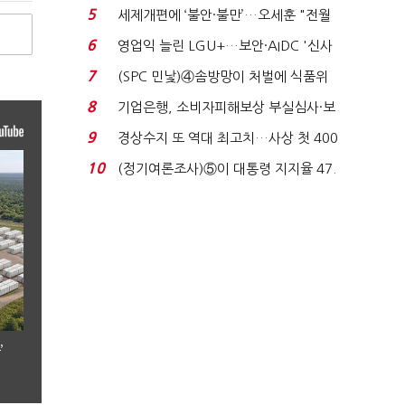
로이터에 성명...
5
세제개편에 ‘불안·불만’…오세훈 "전월
세 구하기 더 ...
6
영업익 늘린 LGU+…보안·AIDC '신사
업 드라이브'...
7
(SPC 민낯)④솜방망이 처벌에 식품위
생법 위반 반복...
8
기업은행, 소비자피해보상 부실심사·보
이스피싱 공시 ...
9
경상수지 또 역대 최고치…사상 첫 400
억달러에 '3% 성...
10
(정기여론조사)⑤이 대통령 지지율 47.
7%…일주일 만에 ...
’