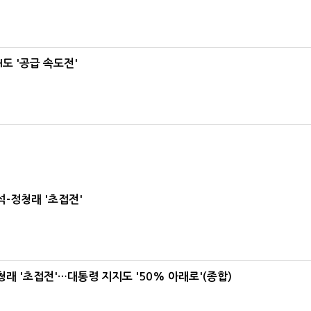
도 '공급 속도전'
-정청래 '초접전'
래 '초접전'…대통령 지지도 '50% 아래로'(종합)