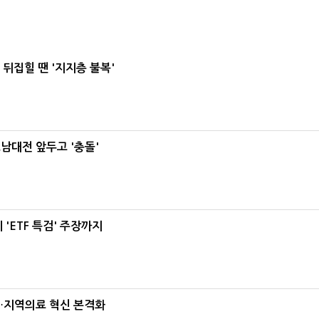
뒤집힐 땐 '지지층 불복'
호남대전 앞두고 '충돌'
'ETF 특검' 주장까지
…지역의료 혁신 본격화