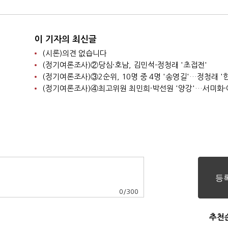
이 기자의 최신글
(시론)의견 없습니다
(정기여론조사)②당심·호남, 김민석-정청래 '초접전'
0
/
300
추천