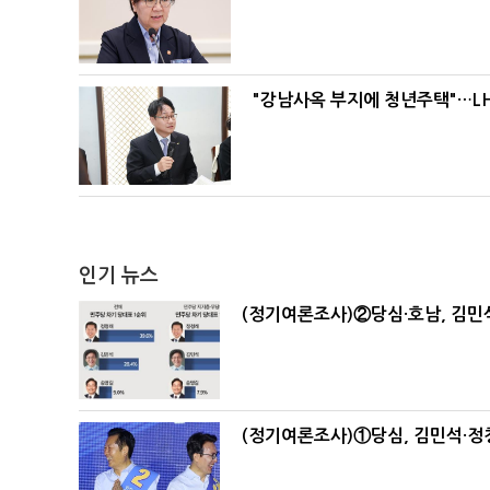
"강남사옥 부지에 청년주택"…LH
인기 뉴스
(정기여론조사)②당심·호남, 김민석
(정기여론조사)①당심, 김민석·정청