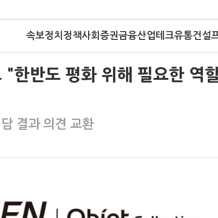
속보
정치
정책
사회
증권
금융
산업
테크
유통
건설
 "한반도 평화 위해 필요한 역
담 결과 의견 교환