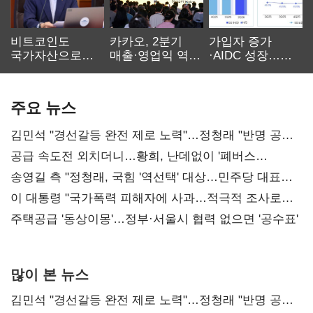
비트코인도
카카오, 2분기
가입자 증가
국가자산으로…'
매출·영업익 역대
·AIDC 성장…
보관·평가·처분'
최대…에이전트
SKT 2분기 성장
기준은 숙제
AI 수익화 관건
본궤도
주요 뉴스
김민석 "경선갈등 완전 제로 노력"…정청래 "반명 공세
사과부터"
공급 속도전 외치더니…황희, 난데없이 '폐버스
리모델링' 제안
송영길 측 "정청래, 국힘 '역선택' 대상…민주당 대표로
총선 지휘 못해"
이 대통령 "국가폭력 피해자에 사과…적극적 조사로
진실 밝혀야"
주택공급 '동상이몽'…정부·서울시 협력 없으면 '공수표'
많이 본 뉴스
김민석 "경선갈등 완전 제로 노력"…정청래 "반명 공세