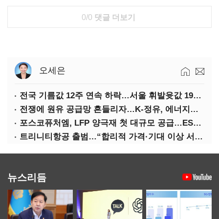
0/0
댓글 더보기
오세은
전국 기름값 12주 연속 하락…서울 휘발윳값 1909원
전쟁에 원유 공급망 흔들리자…K-정유, 에너지안보 핵심으로 재부상
포스코퓨처엠, LFP 양극재 첫 대규모 공급…ESS 시장 공략
트리니티항공 출범…“합리적 가격·기대 이상 서비스로 승부”
뉴스리듬