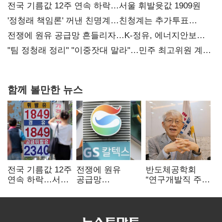
사과부터"
전국 기름값 12주 연속 하락…서울 휘발윳값 1909원
'정청래 책임론' 꺼낸 친명계…친청계는 추가투표
때리기
전쟁에 원유 공급망 흔들리자…K-정유, 에너지안보
핵심으로 재부상
"팀 정청래 정리" "이중잣대 말라"…민주 최고위원 계파
다툼 격화
함께 볼만한 뉴스
전국 기름값 12주
전쟁에 원유
반도체공학회
연속 하락…서울
공급망
“연구개발직 주
휘발윳값 1909원
흔들리자…K-
52시간제
정유, 에너지안보
개선해야”
핵심으로 재부상