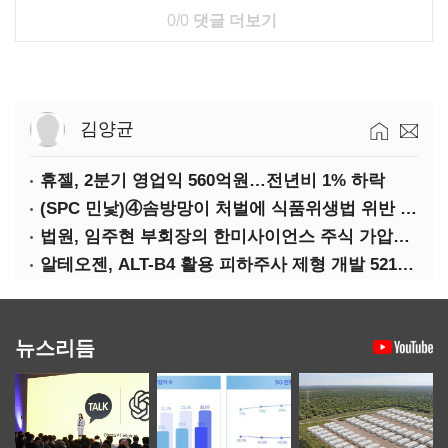
0/0
댓글 더보기
김양균
휴젤, 2분기 영업익 560억원…전년비 1% 하락
(SPC 민낯)④솜방망이 처벌에 식품위생법 위반 반복
법원, 임주현 부회장의 한미사이언스 주식 가압류 결정
알테오젠, ALT-B4 활용 피하주사 제형 개발 5219억원 기술이전
뉴스리듬