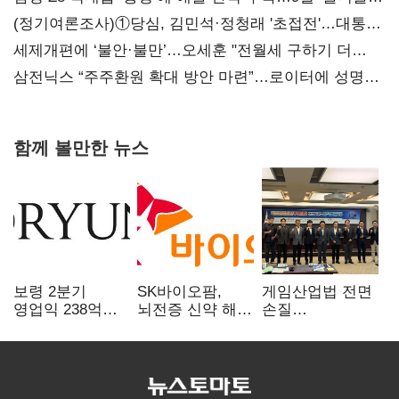
대전’
(정기여론조사)①당심, 김민석·정청래 '초접전'…대통령
지지도 '50% 아래로'(종합)
세제개편에 ‘불안·불만’…오세훈 "전월세 구하기 더
힘들어질 것"
삼전닉스 “주주환원 확대 방안 마련”…로이터에 성명
보내
함께 볼만한 뉴스
보령 2분기
SK바이오팜,
게임산업법 전면
영업익 238억…
뇌전증 신약 해외
손질
전년 대비 6.2%↓
흥행 발판…
공감대…"낡은
차세대 신약 개발
규제 걷고
속도
안전장치 촘촘히
해야"