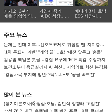
카카오, 2분기
가입자 증가
배터리 3사, 호남
매출·영업익 역대
·AIDC 성장…
ESS 시장서
최대…에이전트
SKT 2분기 성장
‘격돌’
AI 수익화 관건
본궤도
주요 뉴스
문제는 전대 이후…선호투표제로 뒤집힐 땐 '지지층
불복'
"1차 투표서 과반" "게임 끝"…호남대전 앞두고 '충돌'
김용범 책임론 봇물…경질 요구에 'ETF 특검' 주장까지
보건소부터 응급실까지 AI 확산…지역의료 혁신 본격화
"강남사옥 부지에 청년주택"…LH도 '공급 속도전'
많이 본 뉴스
(정기여론조사)②당심·호남, 김민석-정청래 '초접전'
삼성 Z8 역대급 ‘흥행’에 애플 반격 주목…9월 ‘폴더블