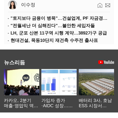
이수정
"토지보다 금융이 병목"…건설업계, PF 자금경색 해소 목소리
"전월세난 더 심해진다"…불안한 세입자들
LH, 군포 산본 11구역 시행 계약…3892가구 공급
현대건설, 목동10단지 재건축 수주전 출사표
뉴스리듬
카카오, 2분기
가입자 증가
배터리 3사, 호남
매출·영업익 역대
·AIDC 성장…
ESS 시장서
최대…에이전트
SKT 2분기 성장
‘격돌’
AI 수익화 관건
본궤도