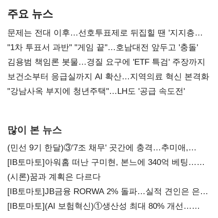
주요 뉴스
문제는 전대 이후…선호투표제로 뒤집힐 땐 '지지층
불복'
"1차 투표서 과반" "게임 끝"…호남대전 앞두고 '충돌'
김용범 책임론 봇물…경질 요구에 'ETF 특검' 주장까지
보건소부터 응급실까지 AI 확산…지역의료 혁신 본격화
"강남사옥 부지에 청년주택"…LH도 '공급 속도전'
많이 본 뉴스
(민선 9기 한달)③'7조 채무' 곳간에 충격…추미애,
20년만에 '비상재정' 선언 승부수
[IB토마토]아워홈 떠난 구미현, 본느에 340억 베팅…
가족 지배체제 구축
(시론)꿈과 계획은 다르다
[IB토마토]JB금융 RORWA 2% 돌파…실적 견인은 은행
아닌 캐피탈
[IB토마토](AI 보험혁신)①생산성 최대 80% 개선…