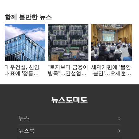
현실은 '실행 격차'
함께 볼만한 뉴스
대우건설, 신임
"토지보다 금융이
세제개편에 ‘불안
대표에 '정통
병목"…건설업계,
·불만’…오세훈
대우맨' 이강석
PF 자금경색
"전월세 구하기
부사장 내정
해소 목소리
더 힘들어질 것"
뉴스
뉴스북