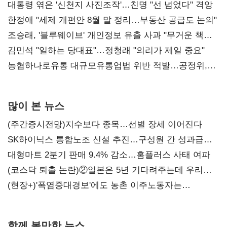
대통령 엮은 '신천지 사진조작'…친명 "선 넘었다" 격앙
한정애 "세제 개편안 8월 말 정리…부동산 공급도 논의"
조승래, '블루웨이브' 개인정보 유출 사과 "무거운 책임
통감"
김민석 "일하는 당대표"…정청래 "의리가 제일 중요"
농협하나로유통 대규모유통업법 위반 적발…공정위,
과징금 4억6200만원 부과
많이 본 뉴스
(주간증시전망)지수보다 종목…선별 장세 이어진다
SK하이닉스 통합노조 신설 추진…구성원 간 성과급
불만 확산
대형마트 2분기 판매 9.4% 감소…홈플러스 사태 여파
(코스닥 퇴출 논란)②일본은 5년 기다려주는데 우리는
당장 퇴출?…시간만으론 부족한 코스닥 구하기
(현장+)'폭염중대경보'에도 농촌 이주노동자는
강행군…'야외작업 중지' 권고도 무시
함께 볼만한 뉴스