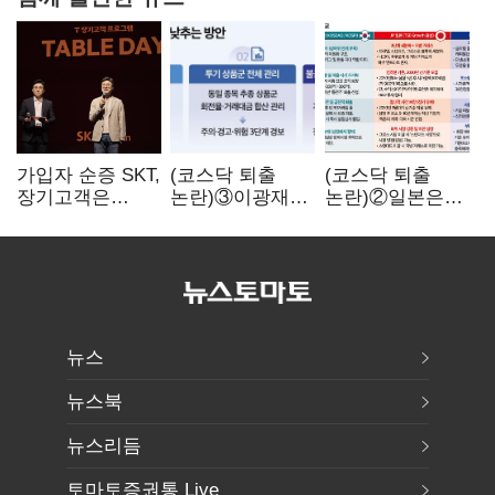
가입자 순증 SKT,
(코스닥 퇴출
(코스닥 퇴출
장기고객은
논란)③이광재
논란)②일본은
CEO가 직접
"과속 잡더라도
5년
챙긴다
자동차 없애지는
기다려주는데
말아야"
우리는 당장
퇴출?…
시간만으론
부족한 코스닥
구하기
뉴스
뉴스북
뉴스리듬
토마토증권통 Live