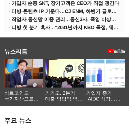
가입자 순증 SKT, 장기고객은 CEO가 직접 챙긴다
티빙·콘텐츠 IP 키운다…CJ ENM, 하반기 글로벌 확장 가속
작업자·통신망 이중 관리…통신3사, 폭염 비상대응 돌입
티빙 첫 분기 흑자…"2031년까지 KBO 독점, 웨이브 합병도 속도"
뉴스리듬
비트코인도
카카오, 2분기
가입자 증가
국가자산으로…'
매출·영업익 역대
·AIDC 성장…
보관·평가·처분'
최대…에이전트
SKT 2분기 성장
기준은 숙제
AI 수익화 관건
본궤도
주요 뉴스