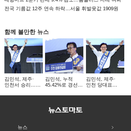
전국 기름값 12주 연속 하락…서울 휘발윳값 1909원
함께 볼만한 뉴스
김민석, 제주·
김민석, 누적
김민석, 제주·
인천서 승리…
45.42%로 경선
인천 당대표
누적 득표율 '1위
1위…정청래와
경선서 '1위'(1보)
탈환'(종합)
격차
0.86%p(2보)
뉴스