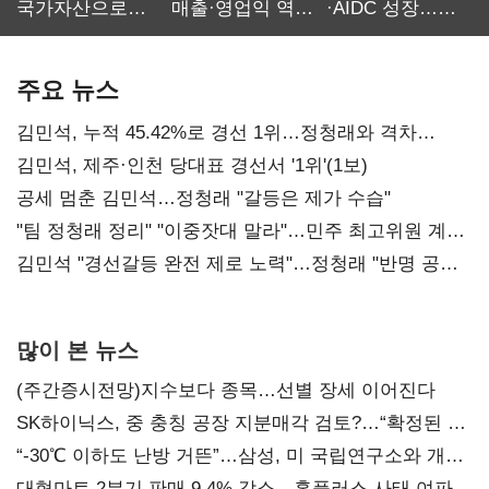
국가자산으로…'
매출·영업익 역대
·AIDC 성장…
보관·평가·처분'
최대…에이전트
SKT 2분기 성장
기준은 숙제
AI 수익화 관건
본궤도
주요 뉴스
김민석, 누적 45.42%로 경선 1위…정청래와 격차
0.86%p(2보)
김민석, 제주·인천 당대표 경선서 '1위'(1보)
공세 멈춘 김민석…정청래 "갈등은 제가 수습"
"팀 정청래 정리" "이중잣대 말라"…민주 최고위원 계파
다툼 격화
김민석 "경선갈등 완전 제로 노력"…정청래 "반명 공세
사과부터"
많이 본 뉴스
(주간증시전망)지수보다 종목…선별 장세 이어진다
SK하이닉스, 중 충칭 공장 지분매각 검토?…“확정된 바
없어”
“-30℃ 이하도 난방 거뜬”…삼성, 미 국립연구소와 개발
협력
대형마트 2분기 판매 9.4% 감소…홈플러스 사태 여파