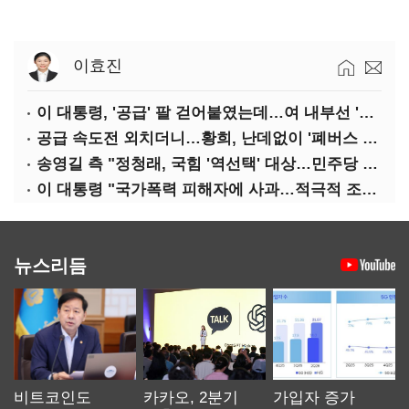
이효진
이 대통령, '공급' 팔 걷어붙였는데…여 내부선 '부동산 망언'(종합)
공급 속도전 외치더니…황희, 난데없이 '폐버스 리모델링' 제안
송영길 측 "정청래, 국힘 '역선택' 대상…민주당 대표로 총선 지휘 못해"
이 대통령 "국가폭력 피해자에 사과…적극적 조사로 진실 밝혀야"
뉴스리듬
비트코인도
카카오, 2분기
가입자 증가