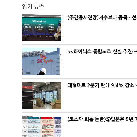
인기 뉴스
(주간증시전망)지수보다 종목…선
SK하이닉스 통합노조 신설 추진…
대형마트 2분기 판매 9.4% 감
(코스닥 퇴출 논란)②일본은 5년