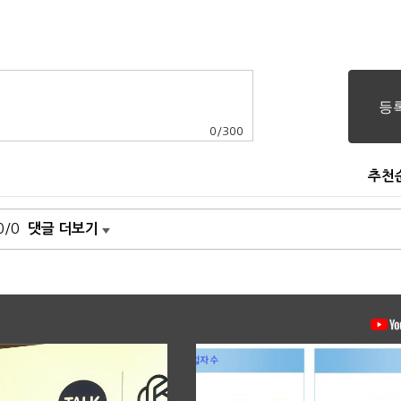
0
/
300
추천
0/0
댓글 더보기