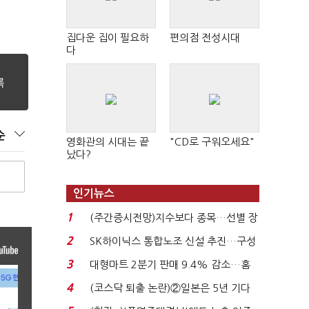
집다운 집이 필요하
편의점 전성시대
다
순
영화관의 시대는 끝
"CD로 구워오세요"
났다?
인기뉴스
1
(주간증시전망)지수보다 종목…선별 장
세 이어진다...
2
SK하이닉스 통합노조 신설 추진…구성
원간 성과급 불...
3
대형마트 2분기 판매 9.4% 감소…홈
플러스 사태 여파...
4
(코스닥 퇴출 논란)②일본은 5년 기다
려주는데 우리는 ...