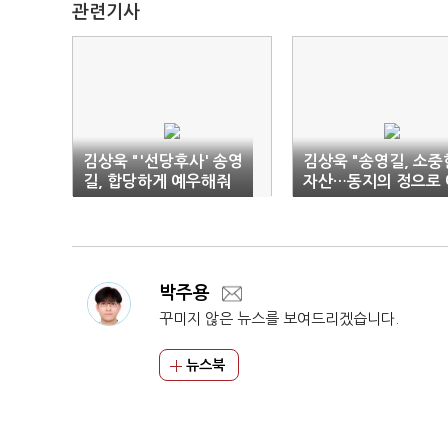
관련기사
김상욱 "'선당후사' 송영
김상욱 "송영길, 소중
길, 합당하게 예우해줘
자산…동지의 정으로 
야"
우해야"
박주용
꾸미지 않은 뉴스를 보여드리겠습니다.
뉴스북