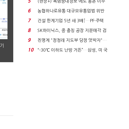
5
(현장+)'폭염중대경보'에도 농촌 이주
노동자는 강행군…'야...
6
농협하나로유통 대규모유통업법 위반
적발…공정위, 과...
7
건설 한계기업 5년 새 3배↑…PF·주택
침체에 재무 ...
8
SK하이닉스, 중 충칭 공장 지분매각 검
토?…“확정된 바...
9
친명계 "정청래 지도부 당정 엇박자"…
분기
친청계 "신천지 오...
10
“-30℃ 이하도 난방 거뜬”…삼성, 미 국
립연구소와 개...