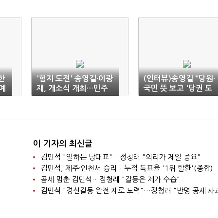
한
'험지 도전' 송영길·이광
(인터뷰)송영길 "당원·
예
재, 개소식 개최…민주
국민 뜻 보고 '당권 도
당 인사 '총출동'
전' 판단…이재명정부
외교 돕겠다"
이 기자의 최신글
김민석 "일하는 당대표"…정청래 "의리가 제일 중요"
김민석, 제주·인천서 승리…누적 득표율 '1위 탈환'(종합)
공세 멈춘 김민석…정청래 "갈등은 제가 수습"
김민석 "경선갈등 완전 제로 노력"…정청래 "반명 공세 사