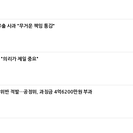
유출 사과 "무거운 책임 통감"
"의리가 제일 중요"
반 적발…공정위, 과징금 4억6200만원 부과