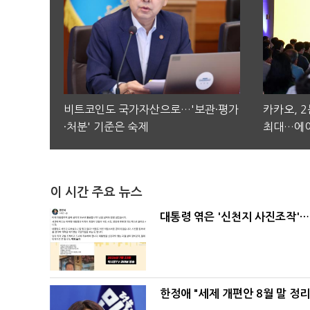
비트코인도 국가자산으로…'보관·평가
카카오, 
·처분' 기준은 숙제
최대…에이
이 시간 주요 뉴스
대통령 엮은 '신천지 사진조작'…
한정애 "세제 개편안 8월 말 정