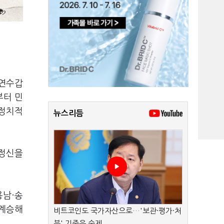
 연수갑
부터 민
 정치적
뉴스리듬
주정신을
용남·송
 계승해
비트코인도 국가자산으로…'보관·평가·처
분' 기준은 숙제