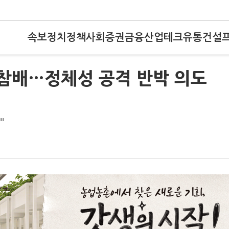
속보
정치
정책
사회
증권
금융
산업
테크
유통
건설
8 참배…정체성 공격 반박 의도
"