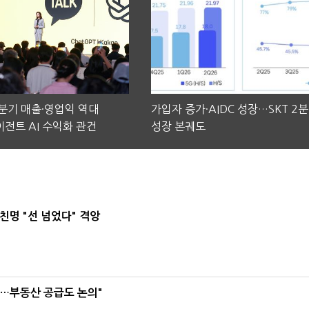
2분기 매출·영업익 역대
가입자 증가·AIDC 성장…SKT 2
전트 AI 수익화 관건
성장 본궤도
친명 "선 넘었다" 격앙
리…부동산 공급도 논의"