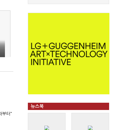
뉴스북
과부터"