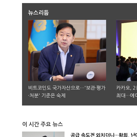
뉴스리듬
비트코인도 국가자산으로…'보관·평가
카카오, 
·처분' 기준은 숙제
최대…에이
이 시간 주요 뉴스
공급 속도전 외치더니…황희, 난