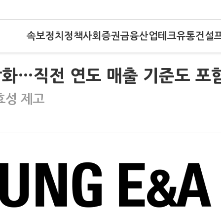
속보
정치
정책
사회
증권
금융
산업
테크
유통
건설
강화…직전 연도 매출 기준도 포
효성 제고