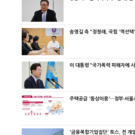
송영길 측 "정청래, 국힘 '역선
이 대통령 "국가폭력 피해자에 
주택공급 '동상이몽'…정부·서울시
'금융복합기업집단' 토스, 전 