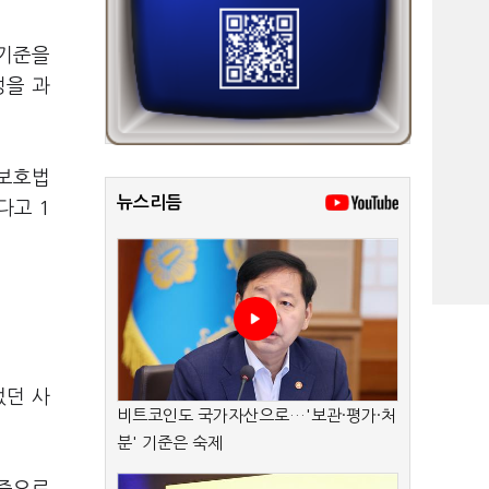
 기준을
성을 과
 보호법
뉴스리듬
다고 1
었던 사
비트코인도 국가자산으로…'보관·평가·처
분' 기준은 숙제