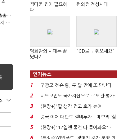
두나무, 경찰청 압수 가상자산 보관 맡는다…커스터디 사업 최종 낙찰
집다운 집이 필요하
편의점 전성시대
다
게임산업법 전면 손질 공감대…"낡은 규제 걷고 안전장치 촘촘히 해야"
(최홍규의 피지컬 AI)로봇이 사람을 먹여 살린다, 그런데 언제 먹여야 할지는 모른다
영화관의 시대는 끝
"CD로 구워오세요"
났다?
인기뉴스
1
구광모-젠슨 황, 두 달 만에 또 만난다…
로봇·AI 등 논...
2
비트코인도 국가자산으로…'보관·평가·
순
처분' 기준은 ...
3
(현장+)"팔 생각 접고 호가 높여
요"…'덜 똘똘한 한 채' 20...
4
중국 이어 대만도 설비투자…메모리 ‘삼
국전쟁’
5
(현장+)"12일엔 물건 다 들어와요"…
빈 매대 채우며 문 연 ...
6
(특징주)윙입푸드, 경영진 주가 부양 의