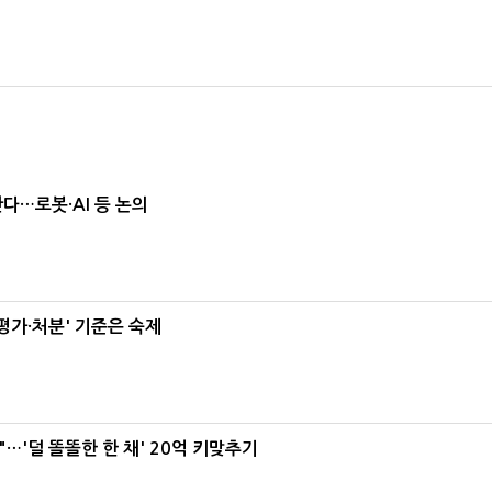
난다…로봇·AI 등 논의
가·처분' 기준은 숙제
"…'덜 똘똘한 한 채' 20억 키맞추기