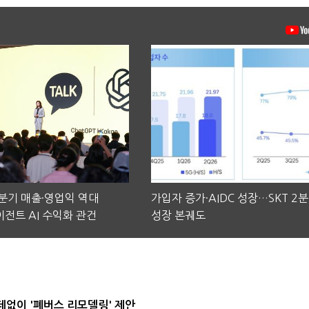
2분기 매출·영업익 역대
가입자 증가·AIDC 성장…SKT 2
전트 AI 수익화 관건
성장 본궤도
데없이 '폐버스 리모델링' 제안