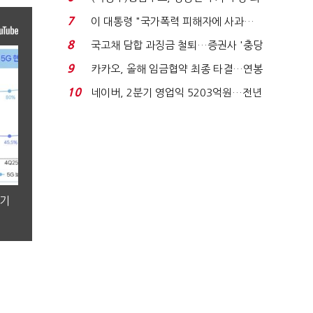
지에 상한가...
7
이 대통령 "국가폭력 피해자에 사과…
적극적 조사로 진...
8
국고채 담합 과징금 철퇴…증권사 '충당
금 폭탄' 우려...
9
카카오, 올해 임금협약 최종 타결…연봉
6.3% 인상·격려...
10
네이버, 2분기 영업익 5203억원…전년
비 0.2% 감소...
분기