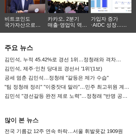
비트코인도
카카오, 2분기
가입자 증가
국가자산으로…'
매출·영업익 역대
·AIDC 성장…
보관·평가·처분'
최대…에이전트
SKT 2분기 성장
기준은 숙제
AI 수익화 관건
본궤도
주요 뉴스
김민석, 누적 45.42%로 경선 1위…정청래와 격차
0.86%p(2보)
김민석, 제주·인천 당대표 경선서 '1위'(1보)
공세 멈춘 김민석…정청래 "갈등은 제가 수습"
"팀 정청래 정리" "이중잣대 말라"…민주 최고위원 계파
다툼 격화
김민석 "경선갈등 완전 제로 노력"…정청래 "반명 공세
사과부터"
많이 본 뉴스
전국 기름값 12주 연속 하락…서울 휘발윳값 1909원