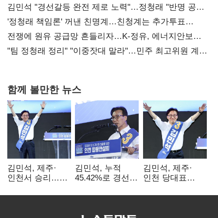
김민석 "경선갈등 완전 제로 노력"…정청래 "반명 공세
사과부터"
'정청래 책임론' 꺼낸 친명계…친청계는 추가투표
때리기
전쟁에 원유 공급망 흔들리자…K-정유, 에너지안보
핵심으로 재부상
"팀 정청래 정리" "이중잣대 말라"…민주 최고위원 계파
다툼 격화
함께 볼만한 뉴스
김민석, 제주·
김민석, 누적
김민석, 제주·
인천서 승리…
45.42%로 경선
인천 당대표
누적 득표율 '1위
1위…정청래와
경선서 '1위'(1보)
탈환'(종합)
격차
0.86%p(2보)