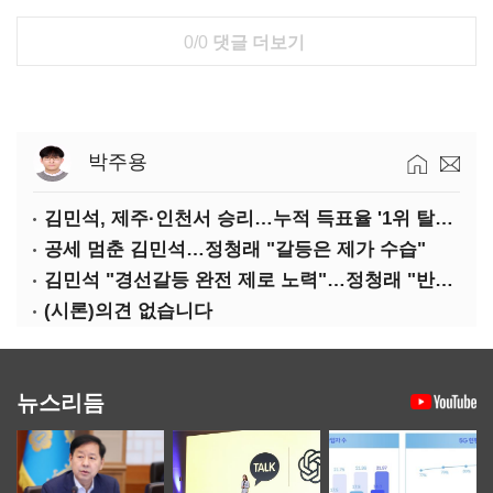
0/0
댓글 더보기
박주용
김민석, 제주·인천서 승리…누적 득표율 '1위 탈환'(종합)
공세 멈춘 김민석…정청래 "갈등은 제가 수습"
김민석 "경선갈등 완전 제로 노력"…정청래 "반명 공세 사과부터"
(시론)의견 없습니다
뉴스리듬