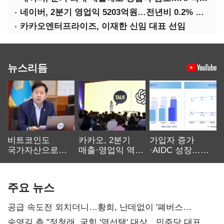
네이버, 2분기 영업익 5203억원…전년비 0.2% 감소
카카오엔터프라이즈, 이재한 신임 대표 선임
뉴스리듬
비트코인도
카카오, 2분기
가입자 증가
국가자산으로…'
매출·영업익 역대
·AIDC 성장…
보관·평가·처분'
최대…에이전트
SKT 2분기 성장
기준은 숙제
AI 수익화 관건
본궤도
주요 뉴스
공급 속도전 외치더니…황희, 난데없이 '폐버스
리모델링' 제안
송영길 측 "정청래, 국힘 '역선택' 대상…민주당 대표로