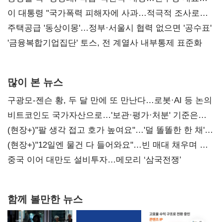
총선 지휘 못해"
이 대통령 "국가폭력 피해자에 사과…적극적 조사로
진실 밝혀야"
주택공급 '동상이몽'…정부·서울시 협력 없으면 '공수표'
'금융복합기업집단' 토스, 전 계열사 내부통제 표준화
많이 본 뉴스
구광모-젠슨 황, 두 달 만에 또 만난다…로봇·AI 등 논의
비트코인도 국가자산으로…'보관·평가·처분' 기준은
숙제
(현장+)"팔 생각 접고 호가 높여요"…'덜 똘똘한 한 채'
20억 키맞추기
(현장+)"12일엔 물건 다 들어와요"…빈 매대 채우며 문
연 홈플러스
중국 이어 대만도 설비투자…메모리 ‘삼국전쟁’
함께 볼만한 뉴스