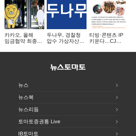
카카오, 올해
두나무, 경찰청
티빙·콘텐츠 IP
임금협약 최종
압수 가상자산
키운다…CJ
타결…연봉 6.3%
보관 맡는다…
ENM, 하반기
인상·격려금
커스터디 사업
글로벌 확장 가속
300만원
최종 낙찰
뉴스
뉴스북
뉴스리듬
토마토증권통 Live
IB토마토