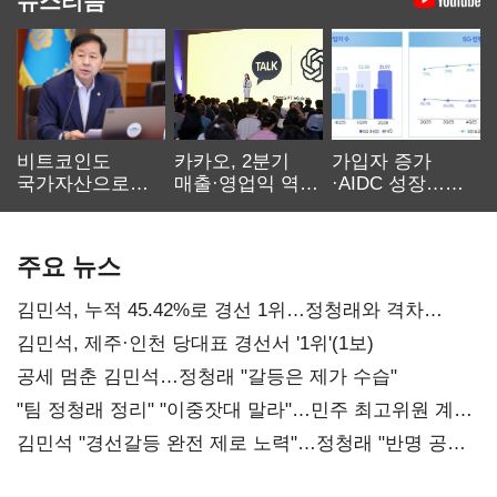
비트코인도
카카오, 2분기
가입자 증가
국가자산으로…'
매출·영업익 역대
·AIDC 성장…
보관·평가·처분'
최대…에이전트
SKT 2분기 성장
기준은 숙제
AI 수익화 관건
본궤도
주요 뉴스
김민석, 누적 45.42%로 경선 1위…정청래와 격차
0.86%p(2보)
김민석, 제주·인천 당대표 경선서 '1위'(1보)
공세 멈춘 김민석…정청래 "갈등은 제가 수습"
"팀 정청래 정리" "이중잣대 말라"…민주 최고위원 계파
다툼 격화
김민석 "경선갈등 완전 제로 노력"…정청래 "반명 공세
사과부터"