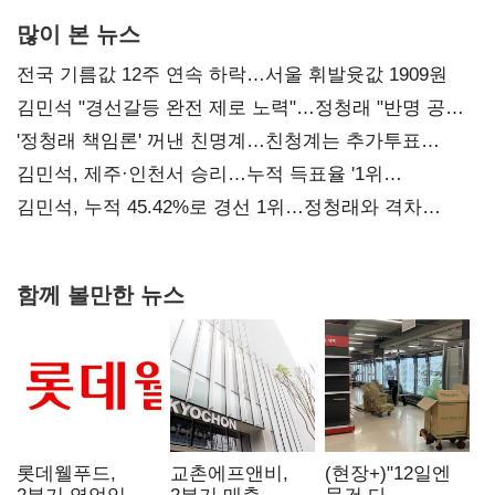
많이 본 뉴스
전국 기름값 12주 연속 하락…서울 휘발윳값 1909원
김민석 "경선갈등 완전 제로 노력"…정청래 "반명 공세
사과부터"
'정청래 책임론' 꺼낸 친명계…친청계는 추가투표
때리기
김민석, 제주·인천서 승리…누적 득표율 '1위
탈환'(종합)
김민석, 누적 45.42%로 경선 1위…정청래와 격차
0.86%p(2보)
함께 볼만한 뉴스
롯데웰푸드,
교촌에프앤비,
(현장+)"12일엔