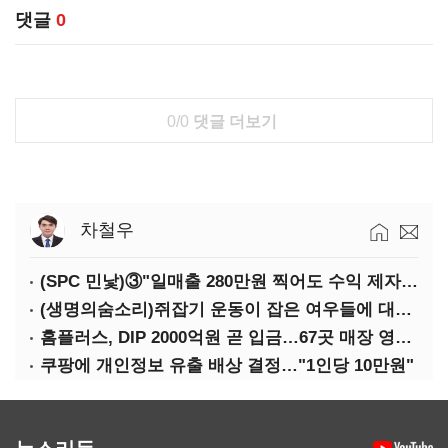
댓글
0
0/0
댓글 더보기
차철우
(SPC 민낯)③"일매출 280만원 찍어도 수익 제자리"…점주 울리는 '상시 할인'
(생명의숨소리)쥐잡기 운동이 잡은 여우들에 대하여
홈플러스, DIP 2000억원 곧 입금…67곳 매장 영업 재개 예정
쿠팡에 개인정보 유출 배상 결정…"1인당 10만원"
뉴스리듬