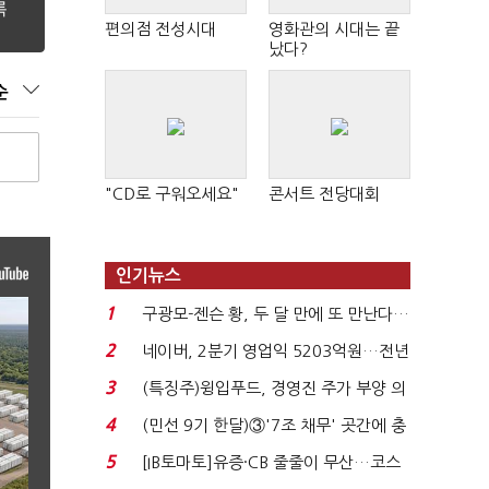
편의점 전성시대
영화관의 시대는 끝
났다?
순
"CD로 구워오세요"
콘서트 전당대회
인기뉴스
1
구광모-젠슨 황, 두 달 만에 또 만난다…
로봇·AI 등 논...
2
네이버, 2분기 영업익 5203억원…전년
비 0.2% 감소...
3
(특징주)윙입푸드, 경영진 주가 부양 의
지에 상한가...
4
(민선 9기 한달)③'7조 채무' 곳간에 충
격…추미애, 20년...
5
[IB토마토]유증·CB 줄줄이 무산…코스