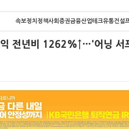
속보
정치
정책
사회
증권
금융
산업
테크
유통
건설
익 전년비 1262%↑…'어닝 서