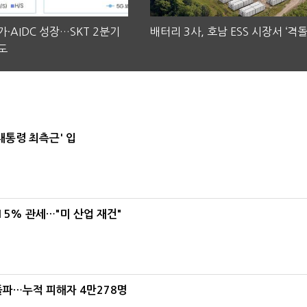
·AIDC 성장…SKT 2분기
배터리 3사, 호남 ESS 시장서 ‘격돌
도
대통령 최측근' 입
5% 관세…"미 산업 재건"
돌파…누적 피해자 4만278명