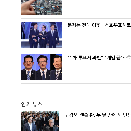
문제는 전대 이후…선호투표제로 
"1차 투표서 과반" "게임 끝"…
인기 뉴스
구광모-젠슨 황, 두 달 만에 또 만