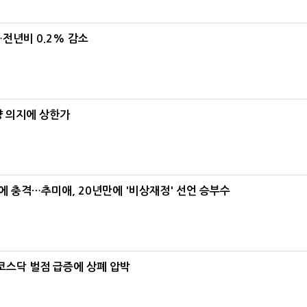
…전년비 0.2% 감소
양 의지에 상한가
간에 충격…추미애, 20년만에 '비상재정' 선언 승부수
…코스닥 벌점 급증에 상폐 압박