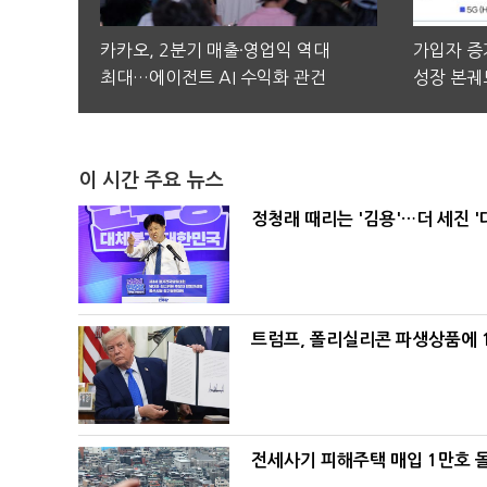
카카오, 2분기 매출·영업익 역대
가입자 증가
최대…에이전트 AI 수익화 관건
성장 본궤
이 시간 주요 뉴스
정청래 때리는 '김용'…더 세진 '
트럼프, 폴리실리콘 파생상품에 1
전세사기 피해주택 매입 1만호 