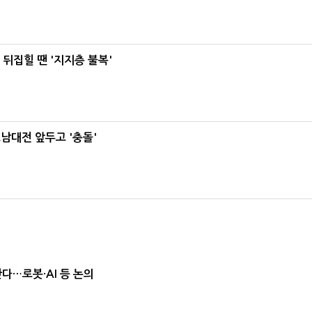
뒤집힐 땐 '지지층 불복'
호남대전 앞두고 '충돌'
난다…로봇·AI 등 논의