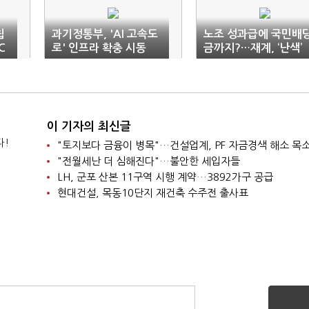
칩
과기정통부, 'AI 고속도
노조 성과급에 국민배
C
로' 인프라 확충 시동
금까지?…재계, ‘난색’
이 기자의 최신글
다!
"토지보다 금융이 병목"…건설업계, PF 자금경색 해소 목
"전월세난 더 심해진다"…불안한 세입자들
LH, 군포 산본 11구역 시행 계약…3892가구 공급
현대건설, 목동10단지 재건축 수주전 출사표