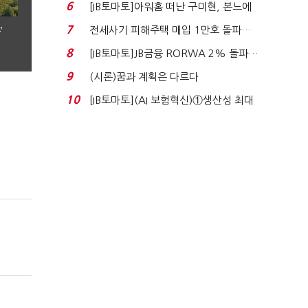
닥 벌점 급증에 ...
6
[IB토마토]아워홈 떠난 구미현, 본느에
340억 베팅…가...
7
전세사기 피해주택 매입 1만호 돌파…
’
누적 피해자 4만2...
8
[IB토마토]JB금융 RORWA 2% 돌파…
실적 견인은 은행 ...
9
(시론)꿈과 계획은 다르다
10
[IB토마토](AI 보험혁신)①생산성 최대
80% 개선…현실...