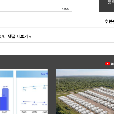
0
/
300
추천
0/0
댓글 더보기