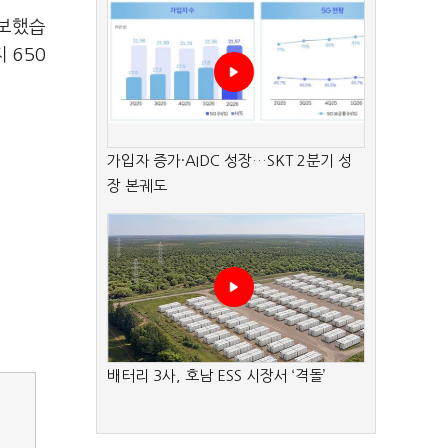
확보했습
 650
가입자 증가·AIDC 성장…SKT 2분기 성
장 본궤도
배터리 3사, 호남 ESS 시장서 ‘격돌’