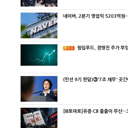
네이버, 2분기 영업익 5203억원
윙입푸드, 경영진 주가 부
(민선 9기 한달)③'7조 채무' 곳
[IB토마토]유증·CB 줄줄이 무산