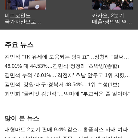
비트코인도
카카오, 2분기
국가자산으로…'
매출·영업익 역대
보관·평가·처분'
최대…에이전트
기준은 숙제
AI 수익화 관건
주요 뉴스
김민석 "TK 유세에 도움되는 당대표"…정청래 "벌써
대표된 양 당직 배분"
46.01% 대 44.53%…김민석·정청래 '초박빙'(종합)
김민석 누적 46.01%…'격전지' 호남 앞두고 1위 지켰다
(2보)
김민석, 강원·대구·경북서 48.54%…1위 수성(1보)
최민희 "골리앗 김민석"…임미애 "부끄러운 줄 알아야"
많이 본 뉴스
대형마트 2분기 판매 9.4% 감소…홈플러스 사태 여파