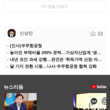
0/0
댓글 더보기
신상민
(인사)우주항공청
높아진 부채비율 200% 문턱…가상자산업계 '생존 시험대'
내년 코인 과세 강행…관건은 '취득가액 산정·자산 이동'
달 기지 전환 시동…나사·우주항공청 협력 강화
뉴스리듬