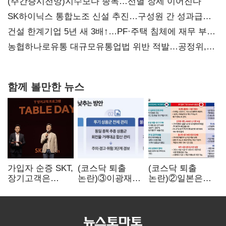
(주간증시전망)지수보다 종목…선별 장세 이어진다
SK하이닉스 통합노조 신설 추진…구성원 간 성과급
불만 확산
건설 한계기업 5년 새 3배↑…PF·주택 침체에 재무 부담
확대
농협하나로유통 대규모유통업법 위반 적발…공정위,
과징금 4억6200만원 부과
함께 볼만한 뉴스
가입자 순증 SKT,
(코스닥 퇴출
(코스닥 퇴출
장기고객은
논란)③이광재
논란)②일본은
CEO가 직접
"과속 잡더라도
5년
챙긴다
자동차 없애지는
기다려주는데
말아야"
우리는 당장
퇴출?…