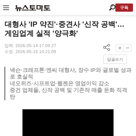
구독
대형사 'IP 약진'·중견사 '신작 공백'…
게임업계 실적 '양극화'
입력: 2026-05-14 17:09:27
수정: 2026-05-15 14:21:09
답글쓰기
넥슨·크래프톤·엔씨 대형사, 장수 IP와 글로벌 성과
로 호실적
네오위즈·시프트업·웹젠은 영업이익 감소
중건 업체들, 신작 공백 및 기존작 매출 둔화 직격
탄