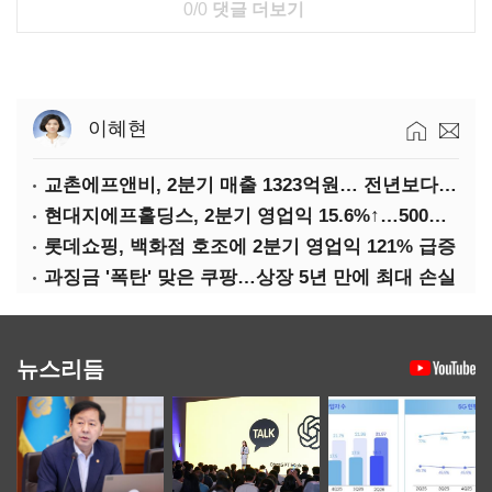
0/0
댓글 더보기
이혜현
교촌에프앤비, 2분기 매출 1323억원… 전년보다 4.9%↑
현대지에프홀딩스, 2분기 영업익 15.6%↑…500억 규모 자사주 매입
롯데쇼핑, 백화점 호조에 2분기 영업익 121% 급증
과징금 '폭탄' 맞은 쿠팡…상장 5년 만에 최대 손실
뉴스리듬