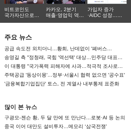
비트코인도
카카오, 2분기
가입자 증가
국가자산으로…'
매출·영업익 역대
·AIDC 성장…
보관·평가·처분'
최대…에이전트
SKT 2분기 성장
기준은 숙제
AI 수익화 관건
본궤도
주요 뉴스
공급 속도전 외치더니…황희, 난데없이 '폐버스
리모델링' 제안
송영길 측 "정청래, 국힘 '역선택' 대상…민주당 대표로
총선 지휘 못해"
이 대통령 "국가폭력 피해자에 사과…적극적 조사로
진실 밝혀야"
주택공급 '동상이몽'…정부·서울시 협력 없으면 '공수표'
'금융복합기업집단' 토스, 전 계열사 내부통제 표준화
많이 본 뉴스
구광모-젠슨 황, 두 달 만에 또 만난다…로봇·AI 등 논의
중국 이어 대만도 설비투자…메모리 ‘삼국전쟁’