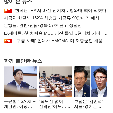
많이 본 뉴스
'한국판 IRA'서 빠진 전기차…청와대 벽에 막혔다
시금치 한달새 152% 치솟고 가금류 90만마리 폐사
은행들, 인천·전남·경북 57조 금고 쟁탈전
LX세미콘, 첫 차량용 MCU 양산 돌입…현대차·기아에
공급
‘구금 사태’ 현대차 HMGMA, 미 재향군인 채용
확대로 분위기 반전
함께 볼만한 뉴스
구윤철 "ISA 제도
"속도전 넘어
호남은 '김민석'
개편안, 여당
전격전"에도…
서울·경기는
제안에 공감…
군공항 이전부터
'정청래'…최종