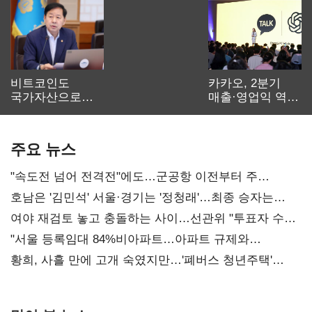
비트코인도
카카오, 2분기
국가자산으로…'
매출·영업익 역대
보관·평가·처분'
최대…에이전트
기준은 숙제
AI 수익화 관건
주요 뉴스
"속도전 넘어 전격전"에도…군공항 이전부터 주
52시간까지 '뇌관'
호남은 '김민석' 서울·경기는 '정청래'…최종 승자는
'안갯속'
여야 재검토 놓고 충돌하는 사이…선관위 "투표자 수
오차 당연"
"서울 등록임대 84%비아파트…아파트 규제와
달리해야"
황희, 사흘 만에 고개 숙였지만…'폐버스 청년주택'
후폭풍