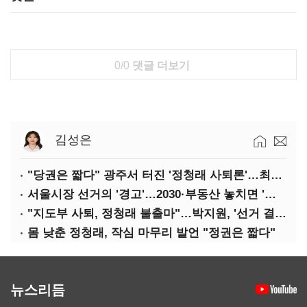
0/0
댓글 더보기
김성은
"당권은 짧다" 광주서 터진 '정청래 사퇴론'…최고위 '아수라장'
서울시장 선거의 '경고'…2030·부동산 놓치면 '총선도 대선도' 패배
"지도부 사퇴, 정청래 불출마"…박지원, '선거 결과 책임' 강조
몸 낮춘 정청래, 작심 마무리 발언 "정권은 짧다"
뉴스리듬