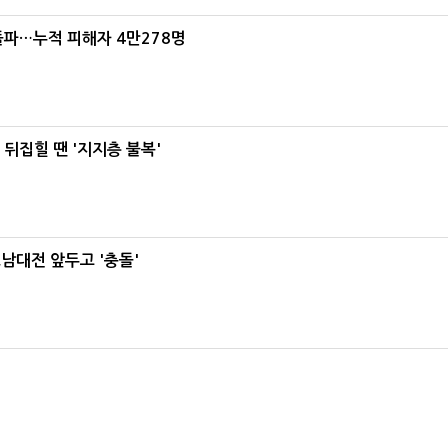
돌파…누적 피해자 4만278명
뒤집힐 땐 '지지층 불복'
호남대전 앞두고 '충돌'