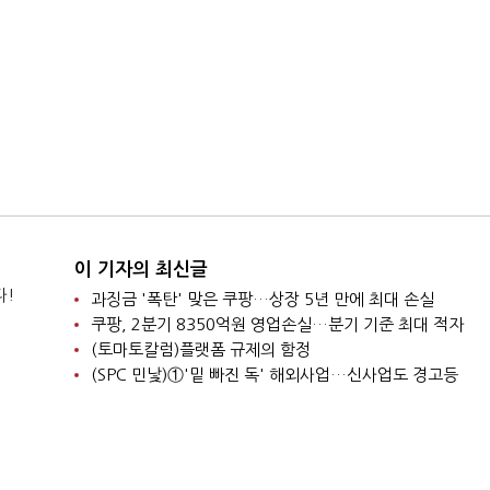
이 기자의 최신글
다!
과징금 '폭탄' 맞은 쿠팡…상장 5년 만에 최대 손실
쿠팡, 2분기 8350억원 영업손실…분기 기준 최대 적자
(토마토칼럼)플랫폼 규제의 함정
(SPC 민낯)①'밑 빠진 독' 해외사업…신사업도 경고등