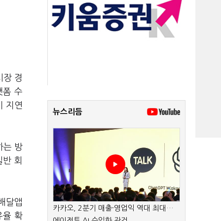
시장 경
랫폼 수
이 지연
뉴스리듬
하는 방
일반 회
 배달앱
카카오, 2분기 매출·영업익 역대 최대…
유율 확
에이전트 AI 수익화 관건