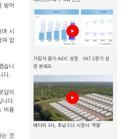
을 방어
서며 시
참여 압
가입자 증가·AIDC 성장…SKT 2분기 성
출했습니
장 본궤도
니다.
 부담이
입니다.
스 비용
배터리 3사, 호남 ESS 시장서 ‘격돌’
하는 것