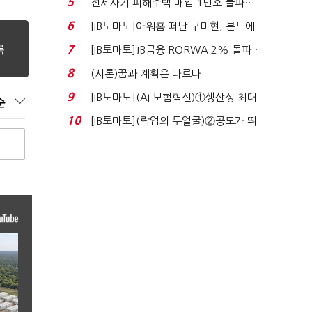
5
전세사기 피해주택 매입 1만호 돌파…
누적 피해자 4만2...
6
[IB토마토]아워홈 떠난 구미현, 본느에
340억 베팅…가...
7
[IB토마토]JB금융 RORWA 2% 돌파…
실적 견인은 은행 ...
8
(시론)꿈과 계획은 다르다
9
[IB토마토](AI 보험혁신)①생산성 최대
순
80% 개선…현실...
10
[IB토마토](락업의 두얼굴)②공모가 뛰
자 첫날 매도…FI ...