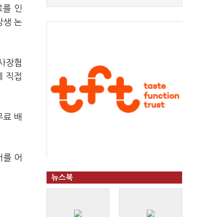
료를 인
상생 논
페사장협
게 직접
무료 배
서를 어
뉴스북