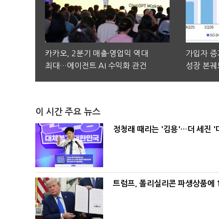
카카오, 2분기 매출·영업익 역대
가입자 증가
최대…에이전트 AI 수익화 관건
성장 본궤
이 시간 주요 뉴스
정청래 때리는 '김용'…더 세진 '
트럼프, 폴리실리콘 파생상품에 1