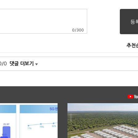
0
/
300
추천
0/0
댓글 더보기