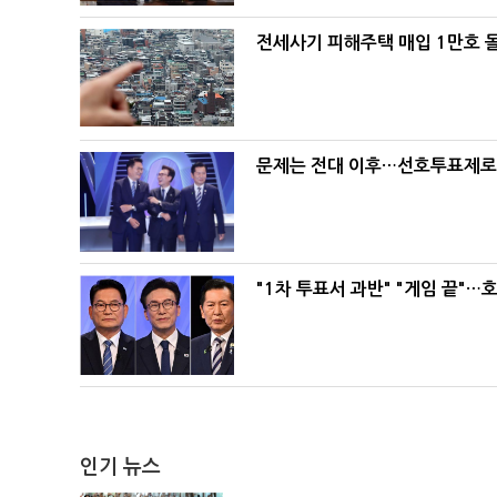
전세사기 피해주택 매입 1만호 
문제는 전대 이후…선호투표제로 
"1차 투표서 과반" "게임 끝"…
인기 뉴스