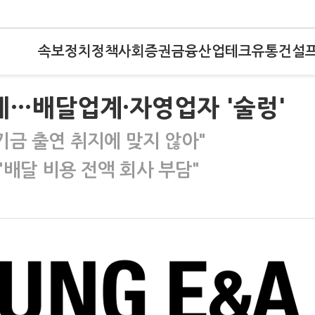
속보
정치
정책
사회
증권
금융
산업
테크
유통
건설
세…배달업계·자영업자 '술렁'
기금 출연 취지에 맞지 않아"
배달 비용 전액 회사 부담"