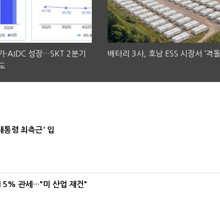
·AIDC 성장…SKT 2분기
배터리 3사, 호남 ESS 시장서 ‘격돌
도
대통령 최측근' 입
5% 관세…"미 산업 재건"