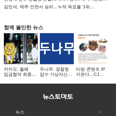
핵심으로 재부상
김민석, 제주·인천서 승리…누적 득표율 '1위
탈환'(종합)
함께 볼만한 뉴스
카카오, 올해
두나무, 경찰청
티빙·콘텐츠 IP
임금협약 최종
압수 가상자산
키운다…CJ
타결…연봉 6.3%
보관 맡는다…
ENM, 하반기
인상·격려금
커스터디 사업
글로벌 확장 가속
300만원
최종 낙찰
뉴스