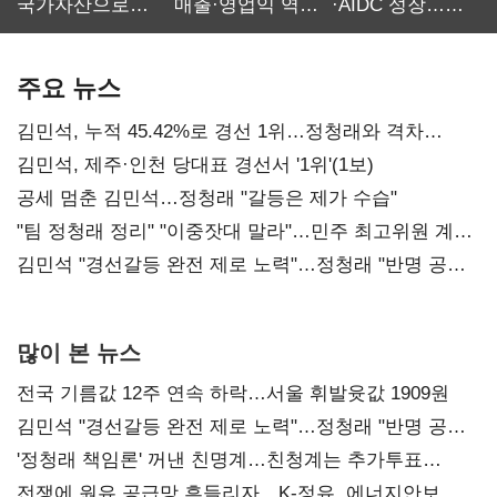
국가자산으로…'
매출·영업익 역대
·AIDC 성장…
보관·평가·처분'
최대…에이전트
SKT 2분기 성장
기준은 숙제
AI 수익화 관건
본궤도
주요 뉴스
김민석, 누적 45.42%로 경선 1위…정청래와 격차
0.86%p(2보)
김민석, 제주·인천 당대표 경선서 '1위'(1보)
공세 멈춘 김민석…정청래 "갈등은 제가 수습"
"팀 정청래 정리" "이중잣대 말라"…민주 최고위원 계파
다툼 격화
김민석 "경선갈등 완전 제로 노력"…정청래 "반명 공세
사과부터"
많이 본 뉴스
전국 기름값 12주 연속 하락…서울 휘발윳값 1909원
김민석 "경선갈등 완전 제로 노력"…정청래 "반명 공세
사과부터"
'정청래 책임론' 꺼낸 친명계…친청계는 추가투표
때리기
전쟁에 원유 공급망 흔들리자…K-정유, 에너지안보