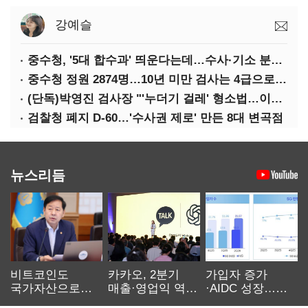
강예슬
중수청, '5대 합수과' 띄운다는데…수사·기소 분리로 협력방안 '부재'
중수청 정원 2874명…10년 미만 검사는 4급으로 임용
(단독)박영진 검사장 "'누더기 걸레' 형소법…이재명 대통령 책임져야"
검찰청 폐지 D-60…'수사권 제로' 만든 8대 변곡점
뉴스리듬
비트코인도
카카오, 2분기
가입자 증가
국가자산으로…'
매출·영업익 역대
·AIDC 성장…
보관·평가·처분'
최대…에이전트
SKT 2분기 성장