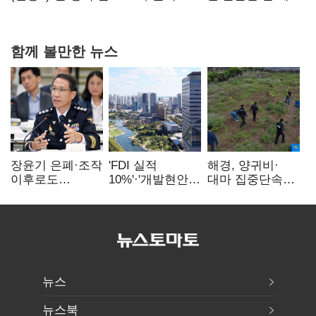
20억 키맞추기
함께 볼만한 뉴스
장윤기 은폐·조작
'FDI 실적
해경, 양귀비·
이후로도
10%'·'개발현안
대마 집중단속…
정보유출·
산적'…
4개월 동안
내부비위…경찰
인천경제청장
249명 검거
신뢰는 어디에
구원투수 찾기
뉴스
뉴스북