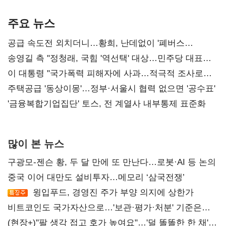
기준은 숙제
AI 수익화 관건
본궤도
주요 뉴스
공급 속도전 외치더니…황희, 난데없이 '폐버스
리모델링' 제안
송영길 측 "정청래, 국힘 '역선택' 대상…민주당 대표로
총선 지휘 못해"
이 대통령 "국가폭력 피해자에 사과…적극적 조사로
진실 밝혀야"
주택공급 '동상이몽'…정부·서울시 협력 없으면 '공수표'
'금융복합기업집단' 토스, 전 계열사 내부통제 표준화
많이 본 뉴스
구광모-젠슨 황, 두 달 만에 또 만난다…로봇·AI 등 논의
중국 이어 대만도 설비투자…메모리 ‘삼국전쟁’
윙입푸드, 경영진 주가 부양 의지에 상한가
비트코인도 국가자산으로…'보관·평가·처분' 기준은
숙제
(현장+)"팔 생각 접고 호가 높여요"…'덜 똘똘한 한 채'