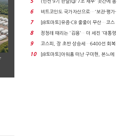
5
(민선 9기 한달)③'7조 채무' 곳간에 충
격…추미애, 20년...
6
비트코인도 국가자산으로…'보관·평가·
처분' 기준은 ...
7
[IB토마토]유증·CB 줄줄이 무산…코스
닥 벌점 급증에 ...
8
정청래 때리는 '김용'…더 세진 '대통령
최측근' 입...
9
코스피, 장 초반 상승세…6400선 회복
시도
10
[IB토마토]아워홈 떠난 구미현, 본느에
’
340억 베팅…가...