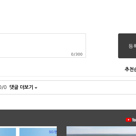
0
/
300
추천
0/0
댓글 더보기