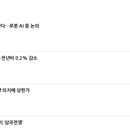
난다…로봇·AI 등 논의
…전년비 0.2% 감소
양 의지에 상한가
 ‘삼국전쟁’