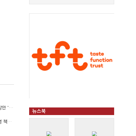
중수청, '5대 합수과' 띄운다는데…수사·기소 분리로 협력방안 '부재'
뉴스북
(단독)박영진 검사장 "'누더기 걸레' 형소법…이재명 대통령 책임져야"