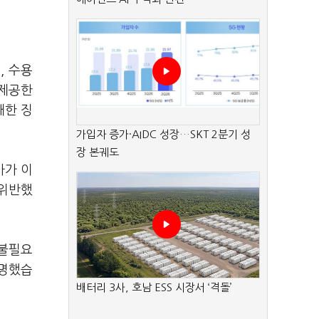
, 수용
 제공한
대한 징
가입자 증가·AIDC 성장…SKT 2분기 성
장 본궤도
사가 이
 위반했
 불필요
설명했습
배터리 3사, 호남 ESS 시장서 ‘격돌’