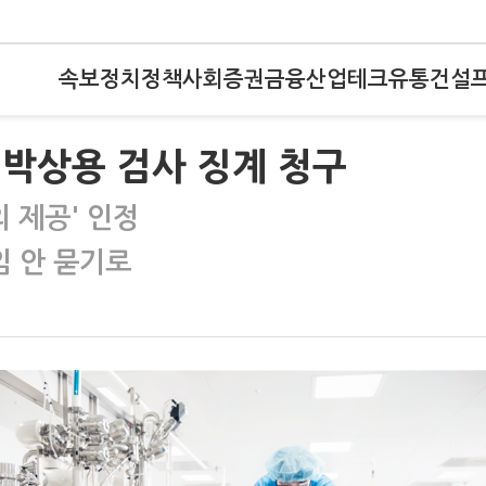
속보
정치
정책
사회
증권
금융
산업
테크
유통
건설
 박상용 검사 징계 청구
의 제공' 인정
임 안 묻기로