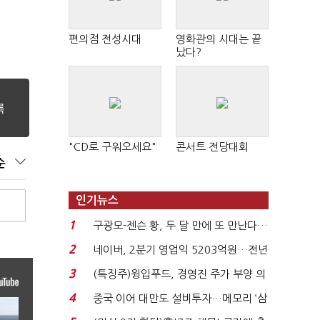
편의점 전성시대
영화관의 시대는 끝
났다?
"CD로 구워오세요"
콘서트 전당대회
순
인기뉴스
1
구광모-젠슨 황, 두 달 만에 또 만난다…
로봇·AI 등 논...
2
네이버, 2분기 영업익 5203억원…전년
비 0.2% 감소...
3
(특징주)윙입푸드, 경영진 주가 부양 의
지에 상한가...
4
중국 이어 대만도 설비투자…메모리 ‘삼
국전쟁’