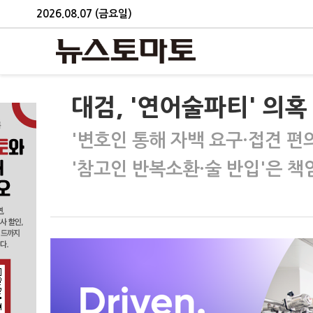
2026.08.07 (금요일)
대검, '연어술파티' 의혹
'변호인 통해 자백 요구·접견 편
'참고인 반복소환·술 반입'은 책