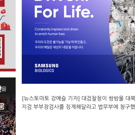
[뉴스토마토 강예슬 기자] 대검찰청이 쌍방울 대북
지검 부부장검사를 징계해달라고 법무부에 청구