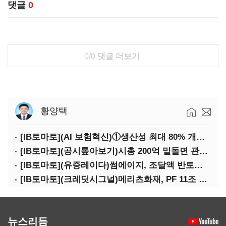
댓글
0
0/0
댓글 더보기
황양택
[IB토마토](AI 보험혁신)①생산성 최대 80% 개선…현실은 '실행 격차'
[IB토마토](공시톺아보기)시총 200억 밑돌면 관리종목…상폐 피하려면
[IB토마토](유증레이다)썸에이지, 조달액 반토막…시총 200억 못 넘으면 철회
[IB토마토](크레딧시그널)메리츠화재, PF 11조 노출…부동산 사업성 저하 우려
뉴스리듬