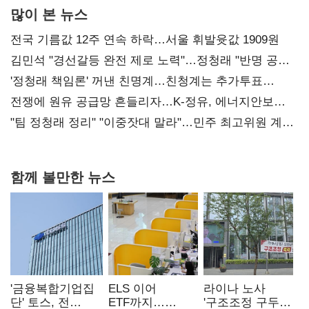
많이 본 뉴스
전국 기름값 12주 연속 하락…서울 휘발윳값 1909원
김민석 "경선갈등 완전 제로 노력"…정청래 "반명 공세
사과부터"
'정청래 책임론' 꺼낸 친명계…친청계는 추가투표
때리기
전쟁에 원유 공급망 흔들리자…K-정유, 에너지안보
핵심으로 재부상
"팀 정청래 정리" "이중잣대 말라"…민주 최고위원 계파
다툼 격화
함께 볼만한 뉴스
'금융복합기업집
ELS 이어
라이나 노사
단' 토스, 전
ETF까지…
'구조조정 구두