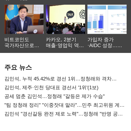
비트코인도
카카오, 2분기
가입자 증가
국가자산으로…'
매출·영업익 역대
·AIDC 성장…
보관·평가·처분'
최대…에이전트
SKT 2분기 성장
기준은 숙제
AI 수익화 관건
본궤도
주요 뉴스
김민석, 누적 45.42%로 경선 1위…정청래와 격차
0.86%p(2보)
김민석, 제주·인천 당대표 경선서 '1위'(1보)
공세 멈춘 김민석…정청래 "갈등은 제가 수습"
"팀 정청래 정리" "이중잣대 말라"…민주 최고위원 계파
다툼 격화
김민석 "경선갈등 완전 제로 노력"…정청래 "반명 공세
사과부터"