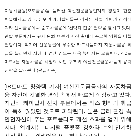
자동차금융(오토금융)을 둘러싼 여신전문금융업계의 경쟁이 한층
치열해지고 있다. 상위권 캐피탈사들은 각자의 사업 기반과 강점에
따라 신차금융이나 중고차금융에 '선택과 집중' 전략을 펼치고 있다.
렌탈 부문에서는 규제 완화 여부가 자산 확대에 주요한 영향을 미칠
전망이다. 여기에 신용등급이 우수한 카드사들까지 자동차금융 취
급을 늘리면서 시장 내 경쟁 강도는 더욱 높아지는 모습이다. <IB토
마토>는 자동차금융 시장의 사업 구조와 여신전문금융사들의 공략
전략을 살펴본다.(편집자주)
[IB토마토 황양택 기자] 여신전문금융사의 자동차금
융 자산이 치열한 경쟁 속에서 빠르게 성장하고 있다.
지난해 캐피탈사 신차 부문에서는 리스 형태의 취급
이 특히 많았던 것으로 파악된다. 높은 금리 환경 속
안전자산이 주는 포트폴리오 개선 효과를 얻기 위해
서다. 업계서는 디지털 플랫폼 강화와 수입·전기차
시장 확대로 경쟁력을 제고해 나가고 있다.