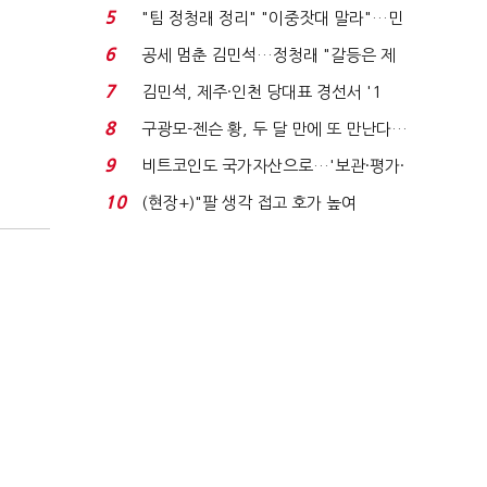
에너지안보 핵심...
5
"팀 정청래 정리" "이중잣대 말라"…민
주 최고위원 계파 다...
6
공세 멈춘 김민석…정청래 "갈등은 제
가 수습"
7
김민석, 제주·인천 당대표 경선서 '1
위'(1보)...
8
구광모-젠슨 황, 두 달 만에 또 만난다…
로봇·AI 등 논...
9
비트코인도 국가자산으로…'보관·평가·
처분' 기준은 ...
10
(현장+)"팔 생각 접고 호가 높여
요"…'덜 똘똘한 한 채' 20...