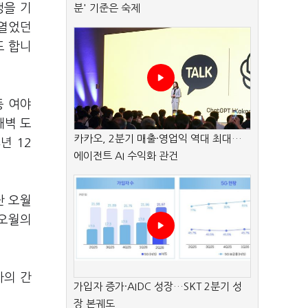
생을 기
분' 기준은 숙제
 열었던
도 합니
등 여야
새벽 도
카카오, 2분기 매출·영업익 역대 최대…
년 12
에이전트 AI 수익화 관건
난 오월
 오월의
자의 간
가입자 증가·AIDC 성장…SKT 2분기 성
장 본궤도