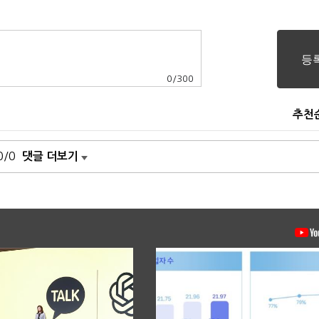
0
/
300
추천
0/0
댓글 더보기