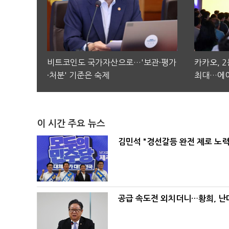
비트코인도 국가자산으로…'보관·평가
카카오, 
·처분' 기준은 숙제
최대…에이
이 시간 주요 뉴스
김민석 "경선갈등 완전 제로 노력
공급 속도전 외치더니…황희, 난