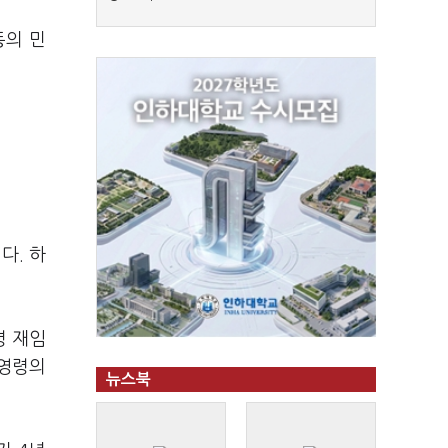
동의 민
다. 하
령 재임
 영령의
뉴스북