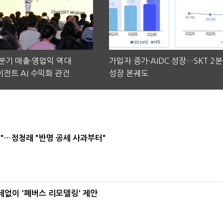
2분기 매출·영업익 역대
가입자 증가·AIDC 성장…SKT 2
전트 AI 수익화 관건
성장 본궤도
"…정청래 "반명 공세 사과부터"
데없이 '폐버스 리모델링' 제안