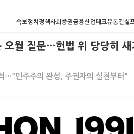
속보
정치
정책
사회
증권
금융
산업
테크
유통
건설
않은 오월 질문…헌법 위 당당히 새
참석…"민주주의 완성, 주권자의 실천부터"