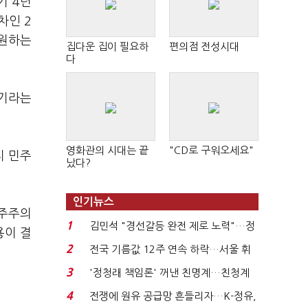
기 4년
차인 2
 원하는
집다운 집이 필요하
편의점 전성시대
다
시기라는
영화관의 시대는 끝
"CD로 구워오세요"
지 민주
났다?
인기뉴스
민주주의
1
김민석 "경선갈등 완전 제로 노력"…정
용이 결
청래 "반명 공세 사...
2
전국 기름값 12주 연속 하락…서울 휘
발윳값 1909원...
3
'정청래 책임론' 꺼낸 친명계…친청계
는 추가투표 때리기...
4
전쟁에 원유 공급망 흔들리자…K-정유,