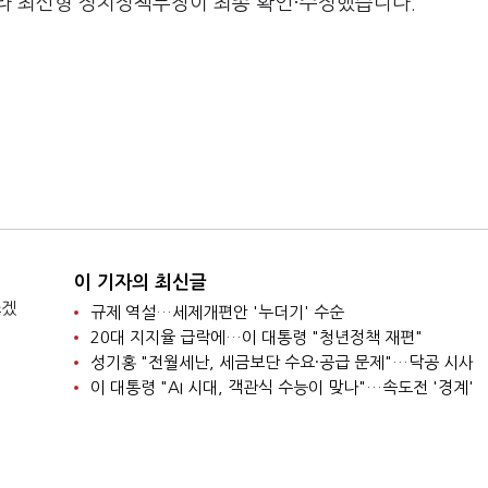
라 최신형 정치정책부장이 최종 확인·수정했습니다.
이 기자의 최신글
쓰겠
규제 역설…세제개편안 '누더기' 수순
20대 지지율 급락에…이 대통령 "청년정책 재편"
성기홍 "전월세난, 세금보단 수요·공급 문제"…닥공 시사
이 대통령 "AI 시대, 객관식 수능이 맞나"…속도전 '경계'