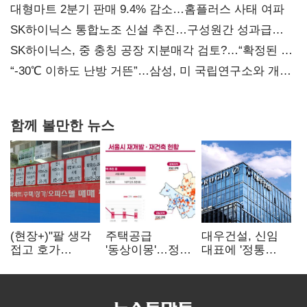
대형마트 2분기 판매 9.4% 감소…홈플러스 사태 여파
SK하이닉스 통합노조 신설 추진…구성원간 성과급
불만 확산
SK하이닉스, 중 충칭 공장 지분매각 검토?…“확정된 바
없어”
“-30℃ 이하도 난방 거뜬”…삼성, 미 국립연구소와 개발
협력
함께 볼만한 뉴스
(현장+)"팔 생각
주택공급
대우건설, 신임
접고 호가
'동상이몽'…정부
대표에 '정통
높여요"…'덜
·서울시 협력
대우맨' 이강석
똘똘한 한 채'
없으면 '공수표'
부사장 내정
20억 키맞추기