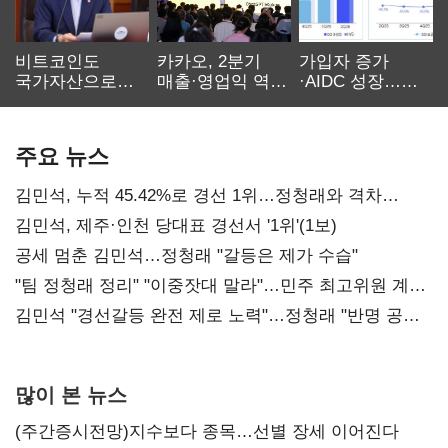
비트코인도
카카오, 2분기
가입자 증가
국가자산으로…'
매출·영업익 역대
·AIDC 성장…
보관·평가·처분'
최대…에이전트
SKT 2분기 성장
기준은 숙제
AI 수익화 관건
본궤도
주요 뉴스
김민석, 누적 45.42%로 경선 1위…정청래와 격차
0.86%p(2보)
김민석, 제주·인천 당대표 경선서 '1위'(1보)
공세 멈춘 김민석…정청래 "갈등은 제가 수습"
"팀 정청래 정리" "이중잣대 말라"…민주 최고위원 계파
다툼 격화
김민석 "경선갈등 완전 제로 노력"…정청래 "반명 공세
사과부터"
많이 본 뉴스
(주간증시전망)지수보다 종목…선별 장세 이어진다