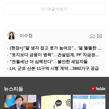
0/0
댓글 더보기
이수정
(현장+)"팔 생각 접고 호가 높여요"…'덜 똘똘한 한 채' 20억 키맞추기
"토지보다 금융이 병목"…건설업계, PF 자금경색 해소 목소리
"전월세난 더 심해진다"…불안한 세입자들
LH, 군포 산본 11구역 시행 계약…3892가구 공급
뉴스리듬