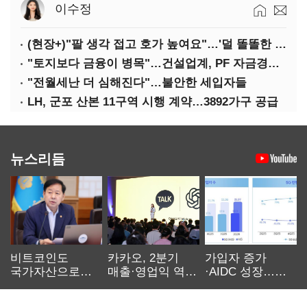
이수정
(현장+)"팔 생각 접고 호가 높여요"…'덜 똘똘한 한 채' 20억 키맞추기
"토지보다 금융이 병목"…건설업계, PF 자금경색 해소 목소리
"전월세난 더 심해진다"…불안한 세입자들
LH, 군포 산본 11구역 시행 계약…3892가구 공급
뉴스리듬
비트코인도
카카오, 2분기
가입자 증가
국가자산으로…'
매출·영업익 역대
·AIDC 성장…
보관·평가·처분'
최대…에이전트
SKT 2분기 성장
기준은 숙제
AI 수익화 관건
본궤도