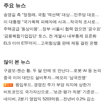
주요 뉴스
송영길 측 "정청래, 국힘 '역선택' 대상…민주당 대표로
총선 지휘 못해"
이 대통령 "국가폭력 피해자에 사과…적극적 조사로
진실 밝혀야"
주택공급 '동상이몽'…정부·서울시 협력 없으면 '공수표'
'금융복합기업집단' 토스, 전 계열사 내부통제 표준화
ELS 이어 ETF까지…고위험상품 판매 제동 걸린 은행
많이 본 뉴스
구광모-젠슨 황, 두 달 만에 또 만난다…로봇·AI 등 논의
중국 이어 대만도 설비투자…메모리 ‘삼국전쟁’
윙입푸드, 경영진 주가 부양 의지에 상한가
비트코인도 국가자산으로…'보관·평가·처분' 기준은
숙제
네이버, 2분기 영업익 5203억원…전년비 0.2% 감소