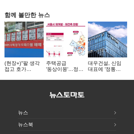
함께 볼만한 뉴스
(현장+)"팔 생각
주택공급
대우건설, 신임
접고 호가
'동상이몽'…정부
대표에 '정통
높여요"…'덜
·서울시 협력
대우맨' 이강석
똘똘한 한 채'
없으면 '공수표'
부사장 내정
20억 키맞추기
뉴스
뉴스북