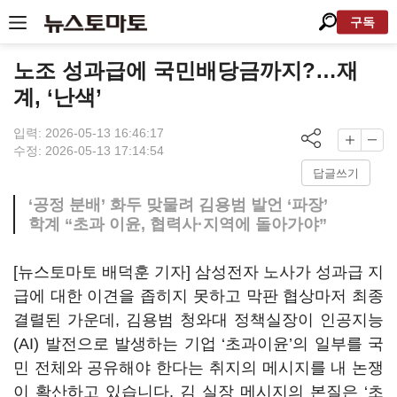
구독
노조 성과급에 국민배당금까지?…재
계, ‘난색’
입력: 2026-05-13 16:46:17
수정: 2026-05-13 17:14:54
답글쓰기
‘공정 분배’ 화두 맞물려 김용범 발언 ‘파장’
학계 “초과 이윤, 협력사·지역에 돌아가야”
[뉴스토마토 배덕훈 기자] 삼성전자 노사가 성과급 지
급에 대한 이견을 좁히지 못하고 막판 협상마저 최종
결렬된 가운데
,
김용범 청와대 정책실장이 인공지능
(AI)
발전으로 발생하는 기업
‘
초과이윤
’
의 일부를 국
민 전체와 공유해야 한다는 취지의 메시지를 내 논쟁
이 확산하고 있습니다
.
김 실장 메시지의 본질은
‘
초