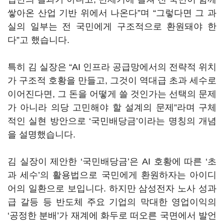
쌓아온 산업 기반 위에서 나온다
”
며
“
그렇다면 그 과
실의 일부는 전 국민에게 구조적으로 환원돼야 한
다
”
고 했습니다
.
특히 김 실장은
“AI
인프라 공급망에서의 전략적 위치
가 구조적 호황을 만들고
,
그것이 역대급 초과 세수로
이어진다면
,
그 돈을 어떻게 쓸 것인가는 선택의 문제
가 아니라 의당 고민해야 할 설계의 문제
”
라며 구체
적인 실현 방안으로
‘
국민배당금
’
이라는 명칭의 개념
을 설명했습니다
.
김 실장이 제안한
‘
국민배당금
’
은
AI
호황에 따른
‘
초
과 세수
’
의 활용법으로 국민에게 환원하자는 아이디
어의 일환으로 보입니다
.
하지만 삼성전자 노사 성과
급 갈등 등 반도체 주요 기업의 막대한 영업이익의
‘
공정한 분배
’
가 재계에 화두로 떠오른 국면에서 발언