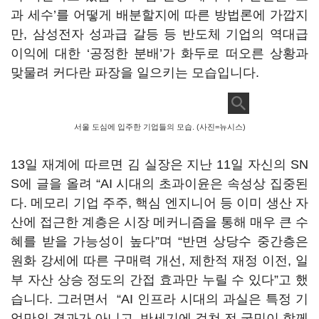
과 세수
’
를 어떻게 배분할지에 따른 방법론에 가깝지
만
,
삼성전자 성과급 갈등 등 반도체 기업의 역대급
이익에 대한
‘
공정한 분배
’
가 화두로 떠오른 상황과
맞물려 커다란 파장을 일으키는 모습입니다
.
서울 도심에 입주한 기업들의 모습. (사진=뉴시스)
13
일 재계에 따르면 김 실장은 지난
11
일 자신의
SN
S
에 글을 올려
“AI
시대의 초과이윤은 속성상 집중된
다
.
메모리 기업 주주
,
핵심 엔지니어 등 이미 생산 자
산에 접근한 계층은 시장 메커니즘을 통해 매우 큰 수
혜를 받을 가능성이 높다
”
며
“
반면 상당수 중간층은
원화 강세에 따른 구매력 개선
,
제한적 재정 이전
,
일
부 자산 상승 정도의 간접 효과만 누릴 수 있다
”
고 했
습니다
.
그러면서
“AI
인프라 시대의 과실은 특정 기
업만의 결과가 아니고
,
반세기에 걸쳐 전 국민이 함께