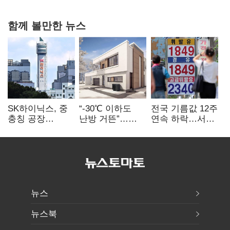
함께 볼만한 뉴스
SK하이닉스, 중
“-30℃ 이하도
전국 기름값 12주
충칭 공장
난방 거뜬”…
연속 하락…서울
지분매각
삼성, 미
휘발윳값 1909원
검토?…“확정된
국립연구소와
바 없어”
개발 협력
뉴스
뉴스북