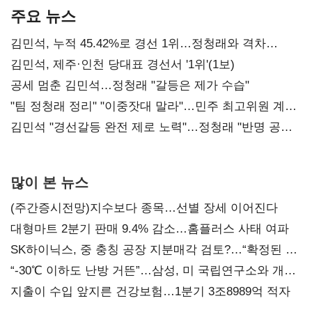
주요 뉴스
김민석, 누적 45.42%로 경선 1위…정청래와 격차
0.86%p(2보)
김민석, 제주·인천 당대표 경선서 '1위'(1보)
공세 멈춘 김민석…정청래 "갈등은 제가 수습"
"팀 정청래 정리" "이중잣대 말라"…민주 최고위원 계파
다툼 격화
김민석 "경선갈등 완전 제로 노력"…정청래 "반명 공세
사과부터"
많이 본 뉴스
(주간증시전망)지수보다 종목…선별 장세 이어진다
대형마트 2분기 판매 9.4% 감소…홈플러스 사태 여파
SK하이닉스, 중 충칭 공장 지분매각 검토?…“확정된 바
없어”
“-30℃ 이하도 난방 거뜬”…삼성, 미 국립연구소와 개발
협력
지출이 수입 앞지른 건강보험…1분기 3조8989억 적자