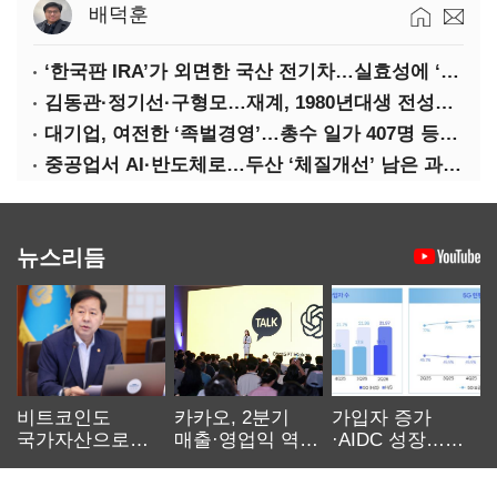
배덕훈
‘한국판 IRA’가 외면한 국산 전기차…실효성에 ‘의문’
김동관·정기선·구형모…재계, 1980년대생 전성시대
대기업, 여전한 ‘족벌경영’…총수 일가 407명 등기임원
중공업서 AI·반도체로…두산 ‘체질개선’ 남은 과제는
뉴스리듬
비트코인도
카카오, 2분기
가입자 증가
국가자산으로…'
매출·영업익 역대
·AIDC 성장…
보관·평가·처분'
최대…에이전트
SKT 2분기 성장
기준은 숙제
AI 수익화 관건
본궤도