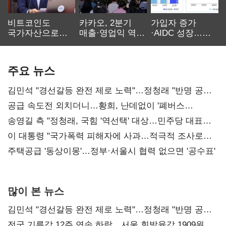
비트코인도
카카오, 2분기
가입자 증가
국가자산으로…'
매출·영업익 역대
·AIDC 성장…
보관·평가·처분'
최대…에이전트
SKT 2분기 성장
기준은 숙제
AI 수익화 관건
본궤도
주요 뉴스
김민석 "경선갈등 완전 제로 노력"…정청래 "반명 공세
사과부터"
공급 속도전 외치더니…황희, 난데없이 '폐버스
리모델링' 제안
송영길 측 "정청래, 국힘 '역선택' 대상…민주당 대표로
총선 지휘 못해"
이 대통령 "국가폭력 피해자에 사과…적극적 조사로
진실 밝혀야"
주택공급 '동상이몽'…정부·서울시 협력 없으면 '공수표'
많이 본 뉴스
김민석 "경선갈등 완전 제로 노력"…정청래 "반명 공세
사과부터"
전국 기름값 12주 연속 하락…서울 휘발윳값 1909원