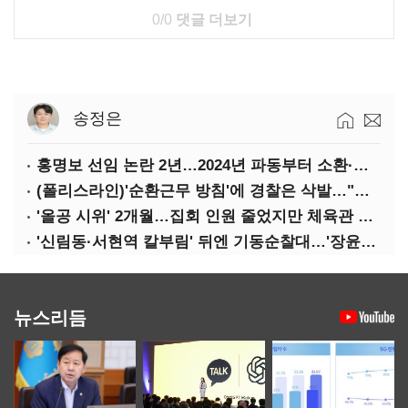
0/0
댓글 더보기
송정은
홍명보 선임 논란 2년…2024년 파동부터 소환·압색까지
(폴리스라인)'순환근무 방침'에 경찰은 삭발…"베테랑·수사력 보강 먼저"
'올공 시위' 2개월…집회 인원 줄었지만 체육관 봉쇄 계속
'신림동·서현역 칼부림' 뒤엔 기동순찰대…'장윤기 은폐·조작' 후엔 내부비리수사대
뉴스리듬