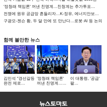
'정청래 책임론' 꺼낸 친명계…친청계는 추가투표
때리기
전쟁에 원유 공급망 흔들리자…K-정유, 에너지안보
핵심으로 재부상
구광모-젠슨 황, 두 달 만에 또 만난다…로봇·AI 등 논의
함께 볼만한 뉴스
김민석 "경선갈등
'정청래 책임론'
이 대통령, '공급'
완전 제로
꺼낸 친명계…
팔
노력"…정청래
친청계는
걷어붙였는데…
"반명 공세
추가투표 때리기
여 내부선
사과부터"
'부동산
망언'(종합)