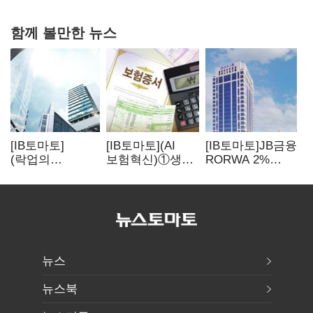
함께 볼만한 뉴스
[IB토마토]
[IB토마토](AI
[IB토마토]JB금융
(락업의
보험혁신)①생산
RORWA 2%
두얼굴)②공모가
성 최대 80%
돌파…실적
뛰자 첫날
개선…현실은
견인은 은행 아닌
매도…FI 엑시트
'실행 격차'
캐피탈
전략 갈렸다
뉴스
뉴스북