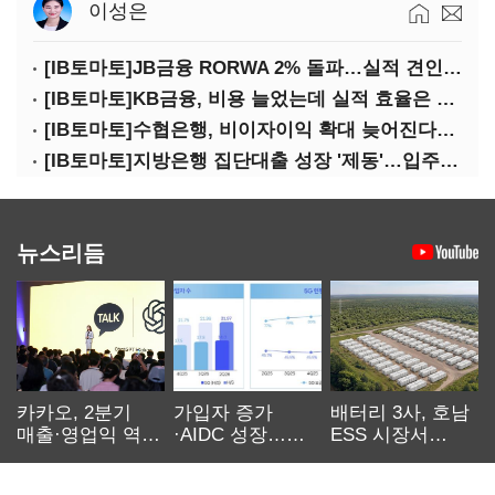
이성은
[IB토마토]JB금융 RORWA 2% 돌파…실적 견인은 은행 아닌 캐피탈
[IB토마토]KB금융, 비용 늘었는데 실적 효율은 개선…증권 호황 효과
[IB토마토]수협은행, 비이자이익 확대 늦어진다…공모운용사 인가 연말로
[IB토마토]지방은행 집단대출 성장 '제동'…입주절벽에 반사이익도 희박
뉴스리듬
카카오, 2분기
가입자 증가
배터리 3사, 호남
매출·영업익 역대
·AIDC 성장…
ESS 시장서
최대…에이전트
SKT 2분기 성장
‘격돌’
AI 수익화 관건
본궤도