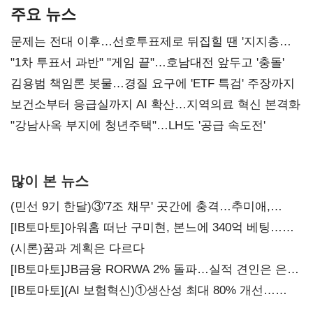
주요 뉴스
문제는 전대 이후…선호투표제로 뒤집힐 땐 '지지층
불복'
"1차 투표서 과반" "게임 끝"…호남대전 앞두고 '충돌'
김용범 책임론 봇물…경질 요구에 'ETF 특검' 주장까지
보건소부터 응급실까지 AI 확산…지역의료 혁신 본격화
"강남사옥 부지에 청년주택"…LH도 '공급 속도전'
많이 본 뉴스
(민선 9기 한달)③'7조 채무' 곳간에 충격…추미애,
20년만에 '비상재정' 선언 승부수
[IB토마토]아워홈 떠난 구미현, 본느에 340억 베팅…
가족 지배체제 구축
(시론)꿈과 계획은 다르다
[IB토마토]JB금융 RORWA 2% 돌파…실적 견인은 은행
아닌 캐피탈
[IB토마토](AI 보험혁신)①생산성 최대 80% 개선…
현실은 '실행 격차'