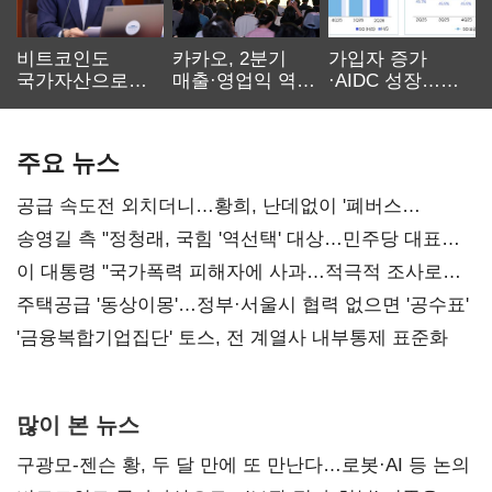
비트코인도
카카오, 2분기
가입자 증가
국가자산으로…'
매출·영업익 역대
·AIDC 성장…
보관·평가·처분'
최대…에이전트
SKT 2분기 성장
기준은 숙제
AI 수익화 관건
본궤도
주요 뉴스
공급 속도전 외치더니…황희, 난데없이 '폐버스
리모델링' 제안
송영길 측 "정청래, 국힘 '역선택' 대상…민주당 대표로
총선 지휘 못해"
이 대통령 "국가폭력 피해자에 사과…적극적 조사로
진실 밝혀야"
주택공급 '동상이몽'…정부·서울시 협력 없으면 '공수표'
'금융복합기업집단' 토스, 전 계열사 내부통제 표준화
많이 본 뉴스
구광모-젠슨 황, 두 달 만에 또 만난다…로봇·AI 등 논의