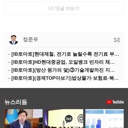
0/0
댓글 더보기
정준우
[IB토마토]현대제철, 전기로 늘릴수록 전기료 부담…저탄소 전환의 역설
[IB토마토]HD현대중공업, 오일뱅크 빈자리 채웠다…그룹 배당 핵심축 부상
[IB토마토](방산 원가의 덫)③기술개발까진 지원…수출은 각자도생
[IB토마토](경제TOP아보기)밥상물가·보험료·복구비…장마가 내미는 청구서
뉴스리듬