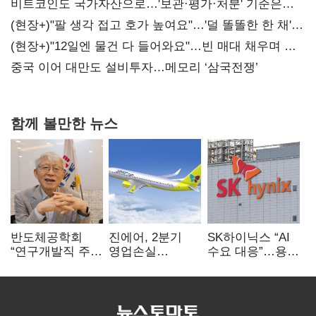
비트코인도 국가자산으로…'보관·평가·처분' 기준은
숙제
(현장+)"팔 생각 접고 호가 높여요"…'덜 똘똘한 한 채'
20억 키맞추기
(현장+)"12일엔 물건 다 들어와요"…빈 매대 채우며 문
연 홈플러스
중국 이어 대만도 설비투자…메모리 ‘삼국전쟁’
함께 볼만한 뉴스
반도체공학회
진에어, 2분기
SK하이닉스 “AI
“연구개발직 주
영업손실
수요 대응”…용인
52시간제
731억…유가
·청주 팹에 54조
개선해야”
상승 여파
투자