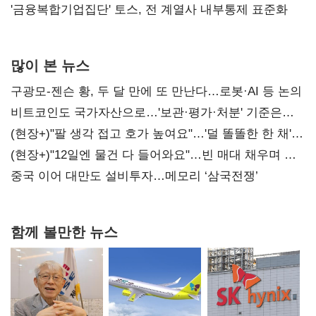
'금융복합기업집단' 토스, 전 계열사 내부통제 표준화
많이 본 뉴스
구광모-젠슨 황, 두 달 만에 또 만난다…로봇·AI 등 논의
비트코인도 국가자산으로…'보관·평가·처분' 기준은
숙제
(현장+)"팔 생각 접고 호가 높여요"…'덜 똘똘한 한 채'
20억 키맞추기
(현장+)"12일엔 물건 다 들어와요"…빈 매대 채우며 문
연 홈플러스
중국 이어 대만도 설비투자…메모리 ‘삼국전쟁’
함께 볼만한 뉴스