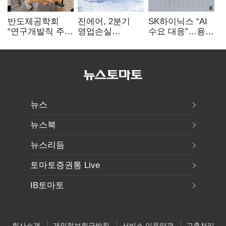
반도체공학회
진에어, 2분기
SK하이닉스 “AI
“연구개발직 주
영업손실
수요 대응”…용인
52시간제
731억…유가
·청주 팹에 54조
개선해야”
상승 여파
투자
뉴스
뉴스북
뉴스리듬
토마토증권통 Live
IB토마토
회사소개
개인정보취급방침
서비스 이용약관
고충처리