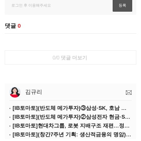
댓글
0
0/0
댓글 더보기
김규리
[IB토마토](반도체 메가투자)③삼성·SK, 호남 동시 출격…인력·협력사 쟁탈전
[IB토마토](반도체 메가투자)②삼성전자 현금·SDI 차입…엇갈린 2655조 투자체력
[IB토마토]현대차그룹, 로봇 지배구조 재편…정의선 1245억 추가 투입 유력
[IB토마토](창간7주년 기획: 생산적금융의 명암)③선택받은 산업, 커진 자금격차