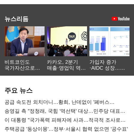
뉴스리듬
비트코인도
카카오, 2분기
가입자 증가
국가자산으로…'
매출·영업익 역대
·AIDC 성장…
보관·평가·처분'
최대…에이전트
SKT 2분기 성장
기준은 숙제
AI 수익화 관건
본궤도
주요 뉴스
공급 속도전 외치더니…황희, 난데없이 '폐버스
리모델링' 제안
송영길 측 "정청래, 국힘 '역선택' 대상…민주당 대표로
총선 지휘 못해"
이 대통령 "국가폭력 피해자에 사과…적극적 조사로
진실 밝혀야"
주택공급 '동상이몽'…정부·서울시 협력 없으면 '공수표'