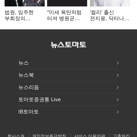
법원, 임주현
"미세 폭탄처럼
'컬리' 출신
부회장의
터져 병원균
전지웅, 닥터나우
한미사이언스
박멸"
CMO 선임
주식 가압류 결정
뉴스
뉴스북
뉴스리듬
토마토증권통 Live
IB토마토
회사소개
개인정보취급방침
서비스 이용약관
고충처리