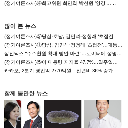
'한 자릿수'
(정기여론조사)④최고위원 최민희·박선원 '양강'…
서미화·이성윤·임미애 뒤이어
많이 본 뉴스
(정기여론조사)②당심·호남, 김민석-정청래 '초접전'
(정기여론조사)①당심, 김민석·정청래 '초접전'…대통령
지지도 '50% 아래로'(종합)
삼전닉스 “주주환원 확대 방안 마련”…로이터에 성명
보내
(정기여론조사)⑤이 대통령 지지율 47.7%…일주일
만에 다시 40%대
카카오, 2분기 영업익 2770억원…전년비 36% 증가
함께 볼만한 뉴스