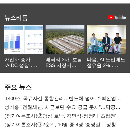
뉴스리듬
가입자 증가
배터리 3사, 호남
다음, AI 도입에도
·AIDC 성장…
ESS 시장서
점유율 2%…
SKT 2분기 성장
‘격돌’
에이전트
본궤도
차별화가 관건
주요 뉴스
'1400조' 국유자산 통합관리…반도체 넘어 주력산업
구조혁신
성기홍 "전월세난, 세금보단 수요·공급 문제"…닥공
시사
(정기여론조사)②당심·호남, 김민석-정청래 '초접전'
(정기여론조사)③2순위, 10명 중 4명 '송영길'…정청래