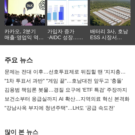
카카오, 2분기
가입자 증가
배터리 3사, 호남
매출·영업익 역대
·AIDC 성장…
ESS 시장서
최대…에이전트
SKT 2분기 성장
‘격돌’
AI 수익화 관건
본궤도
주요 뉴스
문제는 전대 이후…선호투표제로 뒤집힐 땐 '지지층
불복'
"1차 투표서 과반" "게임 끝"…호남대전 앞두고 '충돌'
김용범 책임론 봇물…경질 요구에 'ETF 특검' 주장까지
보건소부터 응급실까지 AI 확산…지역의료 혁신 본격화
"강남사옥 부지에 청년주택"…LH도 '공급 속도전'
많이 본 뉴스