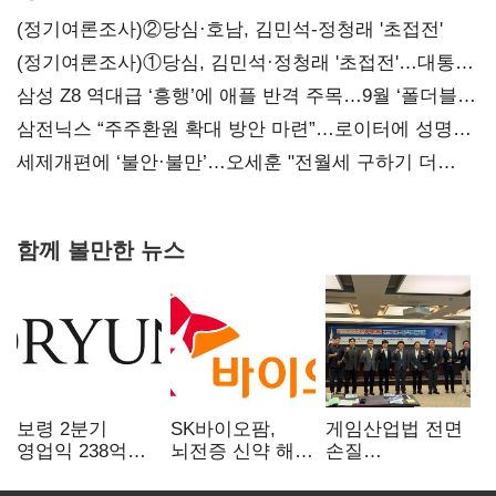
(정기여론조사)②당심·호남, 김민석-정청래 '초접전'
(정기여론조사)①당심, 김민석·정청래 '초접전'…대통령
지지도 '50% 아래로'(종합)
삼성 Z8 역대급 ‘흥행’에 애플 반격 주목…9월 ‘폴더블
대전’
삼전닉스 “주주환원 확대 방안 마련”…로이터에 성명
보내
세제개편에 ‘불안·불만’…오세훈 "전월세 구하기 더
힘들어질 것"
함께 볼만한 뉴스
보령 2분기
SK바이오팜,
게임산업법 전면
영업익 238억…
뇌전증 신약 해외
손질
전년 대비 6.2%↓
흥행 발판…
공감대…"낡은
차세대 신약 개발
규제 걷고