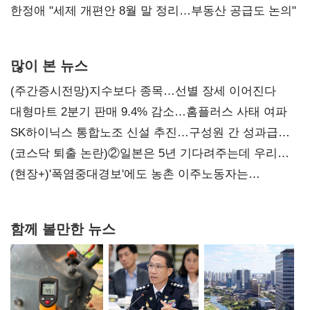
한정애 "세제 개편안 8월 말 정리…부동산 공급도 논의"
많이 본 뉴스
(주간증시전망)지수보다 종목…선별 장세 이어진다
대형마트 2분기 판매 9.4% 감소…홈플러스 사태 여파
SK하이닉스 통합노조 신설 추진…구성원 간 성과급
불만 확산
(코스닥 퇴출 논란)②일본은 5년 기다려주는데 우리는
당장 퇴출?…시간만으론 부족한 코스닥 구하기
(현장+)'폭염중대경보'에도 농촌 이주노동자는
강행군…'야외작업 중지' 권고도 무시
함께 볼만한 뉴스