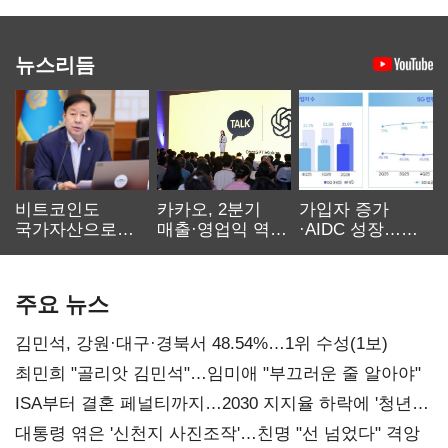
뉴스리듬
비트코인도
카카오, 2분기
가입자 증가
국가자산으로…'
매출·영업익 역대
·AIDC 성장…
보관·평가·처분'
최대…에이전트
SKT 2분기 성장
기준은 숙제
AI 수익화 관건
본궤도
주요 뉴스
김민석, 강원·대구·경북서 48.54%…1위 수성(1보)
최민희 "골리앗 김민석"…임미애 "부끄러운 줄 알아야"
ISA부터 결혼 페널티까지…2030 지지율 하락에 '청년
챙기기'
대통령 엮은 '신천지 사진조작'…친명 "선 넘었다" 격앙