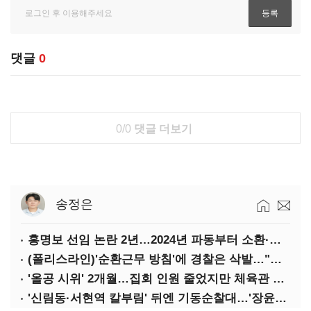
댓글
0
0/0
댓글 더보기
송정은
홍명보 선임 논란 2년…2024년 파동부터 소환·압색까지
(폴리스라인)'순환근무 방침'에 경찰은 삭발…"베테랑·수사력 보강 먼저"
'올공 시위' 2개월…집회 인원 줄었지만 체육관 봉쇄 계속
'신림동·서현역 칼부림' 뒤엔 기동순찰대…'장윤기 은폐·조작' 후엔 내부비리수사대