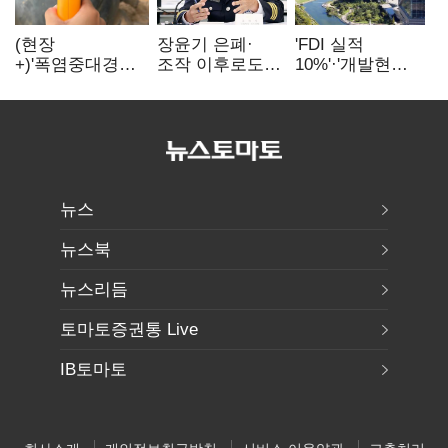
(현장
장윤기 은폐·
'FDI 실적
+)'폭염중대경보'
조작 이후로도
10%'·'개발현안
에도 농촌
정보유출·
산적'…
이주노동자는
내부비위…경찰
인천경제청장
강행군…'야외작
신뢰는 어디에
구원투수 찾기
업 중지' 권고도
무시
뉴스
뉴스북
뉴스리듬
토마토증권통 Live
IB토마토