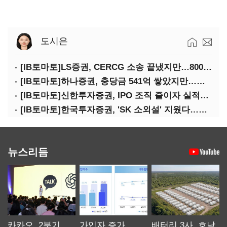
도시은
[IB토마토]LS증권, CERCG 소송 끝냈지만…800억 PF 소송은 미충당
[IB토마토]하나증권, 충당금 541억 쌓았지만…홈플러스 제재는 추가 비용 불씨
[IB토마토]신한투자증권, IPO 조직 줄이자 실적도 '0건'…핵심 인력까지 이탈
[IB토마토]한국투자증권, 'SK 소외설' 지웠다…유증·회사채 주관 연속 수임
뉴스리듬
카카오, 2분기
가입자 증가
배터리 3사, 호남