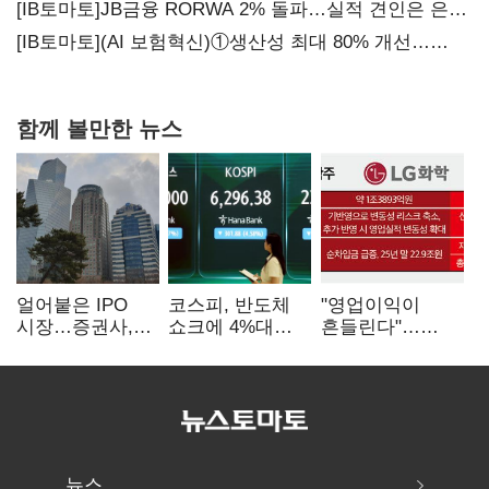
[IB토마토]JB금융 RORWA 2% 돌파…실적 견인은 은행
아닌 캐피탈
[IB토마토](AI 보험혁신)①생산성 최대 80% 개선…
현실은 '실행 격차'
함께 볼만한 뉴스
얼어붙은 IPO
코스피, 반도체
"영업이익이
시장…증권사,
쇼크에 4%대
흔들린다"…
하반기 '대어
급락…코스닥은
화학주, IFRS
전쟁' 기대
5거래일째 상승
18에 취약
뉴스