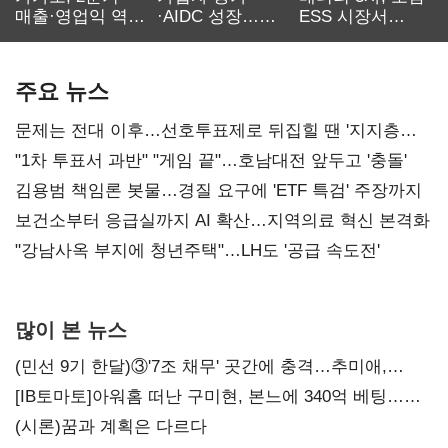
매출·영업익 역대
·AIDC 성장…
ESS 시장서
최대…에이전트
SKT 2분기 성장
‘격돌’
AI 수익화 관건
본궤도
주요 뉴스
문제는 전대 이후…선호투표제로 뒤집힐 땐 '지지층
불복'
"1차 투표서 과반" "게임 끝"…호남대전 앞두고 '충돌'
김용범 책임론 봇물…경질 요구에 'ETF 특검' 주장까지
보건소부터 응급실까지 AI 확산…지역의료 혁신 본격화
"강남사옥 부지에 청년주택"…LH도 '공급 속도전'
많이 본 뉴스
(민선 9기 한달)③'7조 채무' 곳간에 충격…추미애,
20년만에 '비상재정' 선언 승부수
[IB토마토]아워홈 떠난 구미현, 본느에 340억 베팅…
가족 지배체제 구축
(시론)꿈과 계획은 다르다