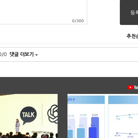
0
/
300
추천
0/0
댓글 더보기