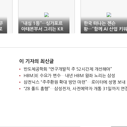
무
“내심 1등”…싱가포르
한국 떠나는 젠슨
로
아태본부서 그리는 KR
황…“함께 AI 산업 키
의 기술 표준
나갈 것”
이 기자의 최신글
반도체공학회 “연구개발직 주 52시간제 개선해야”
HBM3E 수요가 변수…내년 HBM 왕좌 노리는 삼성
삼전닉스 “주주환원 확대 방안 마련”…로이터에 성명 보내
“Z8 폴드 흥행”…삼성전자, 사전예약자 개통 31일까지 연