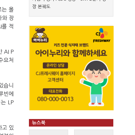
장 본궤도
로는 올
아와 장
I를 적
AI P
 수요처
 있습니
 루빈에
는 LP
뉴스북
하고 있