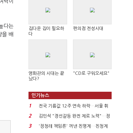
 여력이
 높다는
집다운 집이 필요하
편의점 전성시대
다
량을 배
영화관의 시대는 끝
"CD로 구워오세요"
났다?
인기뉴스
1
전국 기름값 12주 연속 하락…서울 휘
발윳값 1909원...
2
김민석 "경선갈등 완전 제로 노력"…정
청래 "반명 공세 사...
3
'정청래 책임론' 꺼낸 친명계…친청계