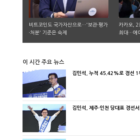
비트코인도 국가자산으로…'보관·평가
카카오, 
·처분' 기준은 숙제
최대…에이
이 시간 주요 뉴스
김민석, 누적 45.42%로 경선 
김민석, 제주·인천 당대표 경선서 '