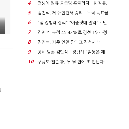
는 추가투표 때리기...
4
전쟁에 원유 공급망 흔들리자…K-정유,
에너지안보 핵심...
5
김민석, 제주·인천서 승리…누적 득표율
'1위 탈환'(종합)...
6
"팀 정청래 정리" "이중잣대 말라"…민
워
주 최고위원 계파 다...
7
김민석, 누적 45.42%로 경선 1위…정
청래와 격차 0.86%p(...
8
김민석, 제주·인천 당대표 경선서 '1
위'(1보)...
9
공세 멈춘 김민석…정청래 "갈등은 제
가 수습"
10
구광모-젠슨 황, 두 달 만에 또 만난다…
로봇·AI 등 논...
장