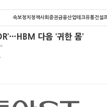
속보
정치
정책
사회
증권
금융
산업
테크
유통
건설
DR’…HBM 다음 ‘귀한 몸’
”
아