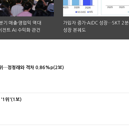
2분기 매출·영업익 역대
가입자 증가·AIDC 성장…SKT 2
전트 AI 수익화 관건
성장 본궤도
1위…정청래와 격차 0.86%p(2보)
1위'(1보)