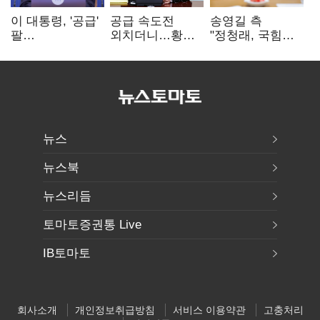
이 대통령, '공급'
공급 속도전
송영길 측
팔
외치더니…황희,
"정청래, 국힘
걷어붙였는데…
난데없이 '폐버스
'역선택' 대상…
여 내부선
리모델링' 제안
민주당 대표로
'부동산
총선 지휘 못해"
망언'(종합)
뉴스
뉴스북
뉴스리듬
토마토증권통 Live
IB토마토
회사소개
개인정보취급방침
서비스 이용약관
고충처리