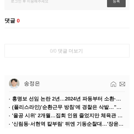
댓글
0
0/0
댓글 더보기
송정은
홍명보 선임 논란 2년…2024년 파동부터 소환·압색까지
(폴리스라인)'순환근무 방침'에 경찰은 삭발…"베테랑·수사력 보강 먼저"
'올공 시위' 2개월…집회 인원 줄었지만 체육관 봉쇄 계속
'신림동·서현역 칼부림' 뒤엔 기동순찰대…'장윤기 은폐·조작' 후엔 내부비리수사대