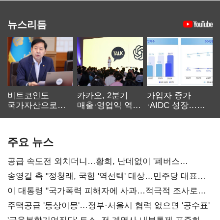
뉴스리듬
비트코인도
카카오, 2분기
가입자 증가
국가자산으로…'
매출·영업익 역대
·AIDC 성장…
보관·평가·처분'
최대…에이전트
SKT 2분기 성장
기준은 숙제
AI 수익화 관건
본궤도
주요 뉴스
공급 속도전 외치더니…황희, 난데없이 '폐버스
리모델링' 제안
송영길 측 "정청래, 국힘 '역선택' 대상…민주당 대표로
총선 지휘 못해"
이 대통령 "국가폭력 피해자에 사과…적극적 조사로
진실 밝혀야"
주택공급 '동상이몽'…정부·서울시 협력 없으면 '공수표'