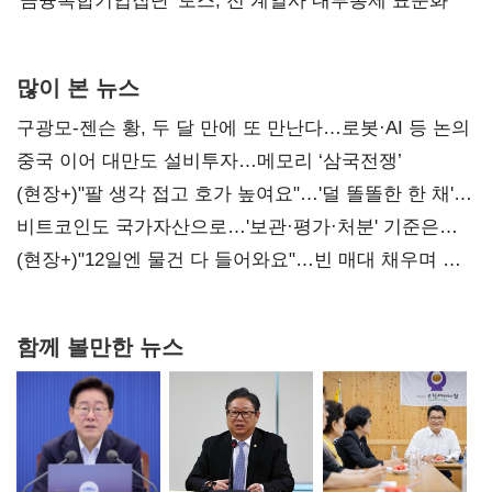
'금융복합기업집단' 토스, 전 계열사 내부통제 표준화
많이 본 뉴스
구광모-젠슨 황, 두 달 만에 또 만난다…로봇·AI 등 논의
중국 이어 대만도 설비투자…메모리 ‘삼국전쟁’
(현장+)"팔 생각 접고 호가 높여요"…'덜 똘똘한 한 채'
20억 키맞추기
비트코인도 국가자산으로…'보관·평가·처분' 기준은
숙제
(현장+)"12일엔 물건 다 들어와요"…빈 매대 채우며 문
연 홈플러스
함께 볼만한 뉴스