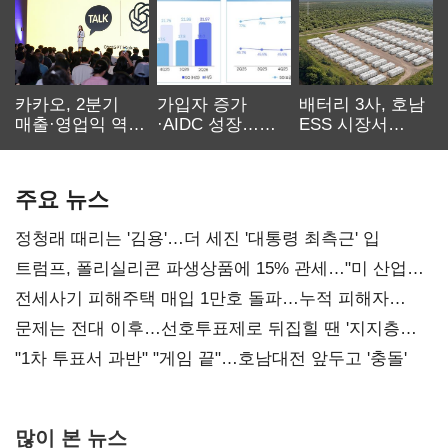
카카오, 2분기
가입자 증가
배터리 3사, 호남
매출·영업익 역대
·AIDC 성장…
ESS 시장서
최대…에이전트
SKT 2분기 성장
‘격돌’
AI 수익화 관건
본궤도
주요 뉴스
정청래 때리는 '김용'…더 세진 '대통령 최측근' 입
트럼프, 폴리실리콘 파생상품에 15% 관세…"미 산업
재건"
전세사기 피해주택 매입 1만호 돌파…누적 피해자
4만278명
문제는 전대 이후…선호투표제로 뒤집힐 땐 '지지층
불복'
"1차 투표서 과반" "게임 끝"…호남대전 앞두고 '충돌'
많이 본 뉴스