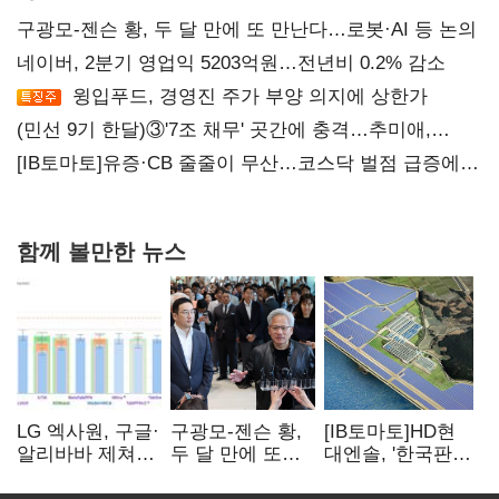
구광모-젠슨 황, 두 달 만에 또 만난다…로봇·AI 등 논의
네이버, 2분기 영업익 5203억원…전년비 0.2% 감소
윙입푸드, 경영진 주가 부양 의지에 상한가
(민선 9기 한달)③'7조 채무' 곳간에 충격…추미애,
20년만에 '비상재정' 선언 승부수
[IB토마토]유증·CB 줄줄이 무산…코스닥 벌점 급증에
상폐 압박
함께 볼만한 뉴스
LG 엑사원, 구글·
구광모-젠슨 황,
[IB토마토]HD현
알리바바 제쳐…
두 달 만에 또
대엔솔, '한국판
산업특화 AI
만난다…로봇·AI
IRA' 수혜 부상…
‘속도’
등 논의
세액공제 선택이