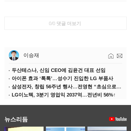
0/0
댓글 더보기
이승재
두산테스나, 신임 CEO에 김윤건 대표 선임
아이폰 효과 ‘톡톡’…성수기 진입한 LG 부품사
삼성전자, 창립 56주년 행사…전영현 “초심으로 경쟁력 회복해야”
LG이노텍, 3분기 영업익 2037억…전년비 56%↑
뉴스리듬