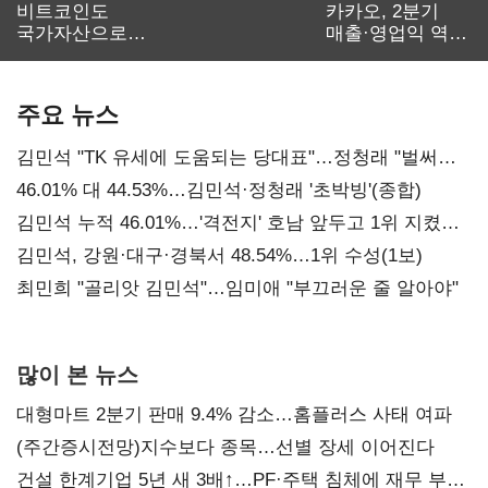
비트코인도
카카오, 2분기
국가자산으로…'
매출·영업익 역대
보관·평가·처분'
최대…에이전트
기준은 숙제
AI 수익화 관건
주요 뉴스
김민석 "TK 유세에 도움되는 당대표"…정청래 "벌써
대표된 양 당직 배분"
46.01% 대 44.53%…김민석·정청래 '초박빙'(종합)
김민석 누적 46.01%…'격전지' 호남 앞두고 1위 지켰다
(2보)
김민석, 강원·대구·경북서 48.54%…1위 수성(1보)
최민희 "골리앗 김민석"…임미애 "부끄러운 줄 알아야"
많이 본 뉴스
대형마트 2분기 판매 9.4% 감소…홈플러스 사태 여파
(주간증시전망)지수보다 종목…선별 장세 이어진다
건설 한계기업 5년 새 3배↑…PF·주택 침체에 재무 부담