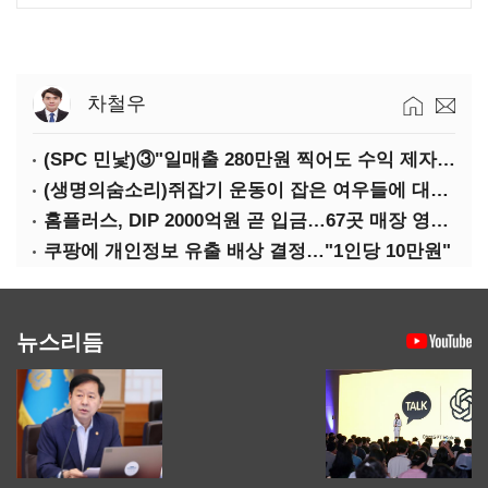
차철우
(SPC 민낯)③"일매출 280만원 찍어도 수익 제자리"…점주 울리는 '상시 할인'
(생명의숨소리)쥐잡기 운동이 잡은 여우들에 대하여
홈플러스, DIP 2000억원 곧 입금…67곳 매장 영업 재개 예정
쿠팡에 개인정보 유출 배상 결정…"1인당 10만원"
뉴스리듬