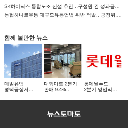
확대
SK하이닉스 통합노조 신설 추진…구성원 간 성과급
불만 확산
농협하나로유통 대규모유통업법 위반 적발…공정위,
과징금 4억6200만원 부과
함께 볼만한 뉴스
매일유업
대형마트 2분기
롯데웰푸드,
평택공장서
판매 9.4%
2분기 영업익
근로자 2명
감소…홈플러스
89%↑…해외
쓰러져…1명
사태 여파
사업이 실적 견인
사망