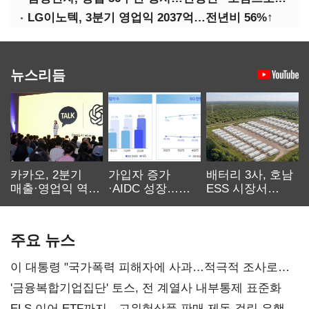
LG이노텍, 3분기 영업익 2037억…전년비 56%↑
뉴스리듬
카카오, 2분기
가입자 증가
배터리 3사, 호남
매출·영업익 역대
·AIDC 성장…
ESS 시장서
최대…에이전트
SKT 2분기 성장
‘격돌’
AI 수익화 관건
본궤도
주요 뉴스
이 대통령 "국가폭력 피해자에 사과…적극적 조사로
진실 밝혀야"
'금융복합기업집단' 토스, 전 계열사 내부통제 표준화
ELS 이어 ETF까지…고위험상품 판매 제동 걸린 은행