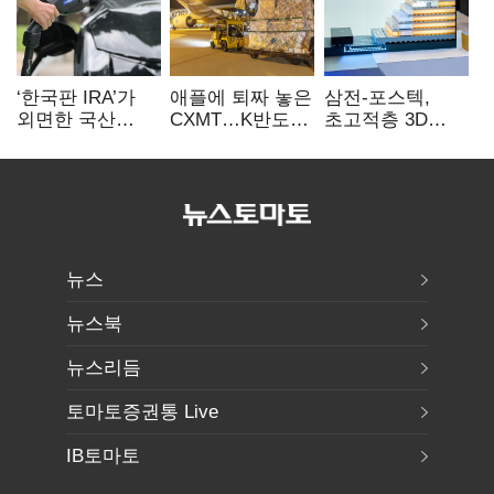
‘한국판 IRA’가
애플에 퇴짜 놓은
삼전-포스텍,
외면한 국산
CXMT…K반도체
초고적층 3D
전기차…
협상력 ‘호재’
낸드 한계 돌파…
실효성에 ‘의문’
성능·전력효율
개선
뉴스
뉴스북
뉴스리듬
토마토증권통 Live
IB토마토