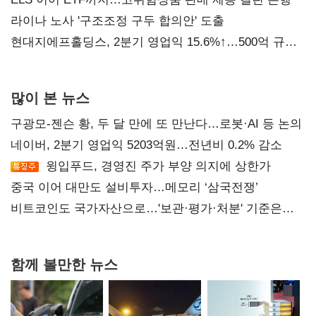
라이나 노사 '구조조정 구두 합의안' 도출
현대지에프홀딩스, 2분기 영업익 15.6%↑…500억 규모
자사주 매입
많이 본 뉴스
구광모-젠슨 황, 두 달 만에 또 만난다…로봇·AI 등 논의
네이버, 2분기 영업익 5203억원…전년비 0.2% 감소
윙입푸드, 경영진 주가 부양 의지에 상한가
중국 이어 대만도 설비투자…메모리 ‘삼국전쟁’
비트코인도 국가자산으로…'보관·평가·처분' 기준은
숙제
함께 볼만한 뉴스