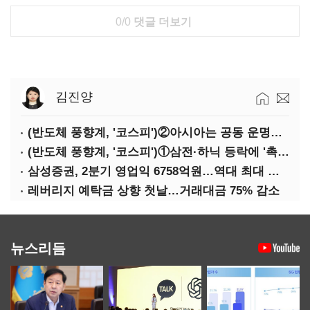
0/0
댓글 더보기
김진양
(반도체 풍향계, '코스피')②아시아는 공동 운명체?…일본·대만도 '동반 출렁'
(반도체 풍향계, '코스피')①삼전·하닉 등락에 '촉각'…코스피·나스닥 '한 몸'
삼성증권, 2분기 영업익 6758억원…역대 최대 경신
레버리지 예탁금 상향 첫날…거래대금 75% 감소
뉴스리듬