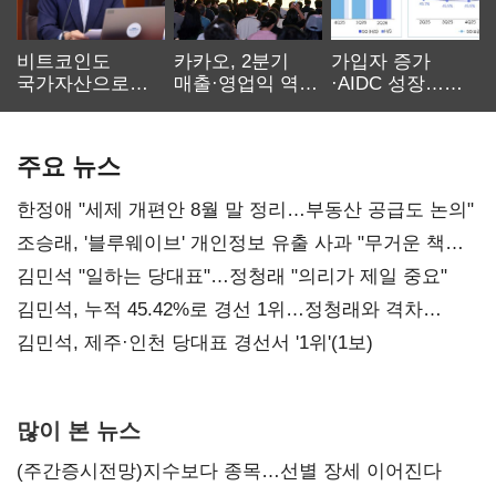
비트코인도
카카오, 2분기
가입자 증가
국가자산으로…'
매출·영업익 역대
·AIDC 성장…
보관·평가·처분'
최대…에이전트
SKT 2분기 성장
기준은 숙제
AI 수익화 관건
본궤도
주요 뉴스
한정애 "세제 개편안 8월 말 정리…부동산 공급도 논의"
조승래, '블루웨이브' 개인정보 유출 사과 "무거운 책임
통감"
김민석 "일하는 당대표"…정청래 "의리가 제일 중요"
김민석, 누적 45.42%로 경선 1위…정청래와 격차
0.86%p(2보)
김민석, 제주·인천 당대표 경선서 '1위'(1보)
많이 본 뉴스
(주간증시전망)지수보다 종목…선별 장세 이어진다