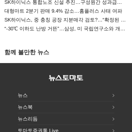
SK하이닉스 통합노조 신설 추진…구성원간 성과급
불만 확산
대형마트 2분기 판매 9.4% 감소…홈플러스 사태 여파
SK하이닉스, 중 충칭 공장 지분매각 검토?…“확정된 바
없어”
“-30℃ 이하도 난방 거뜬”…삼성, 미 국립연구소와 개발
협력
함께 볼만한 뉴스
뉴스
뉴스북
뉴스리듬
토마토증권통 Live