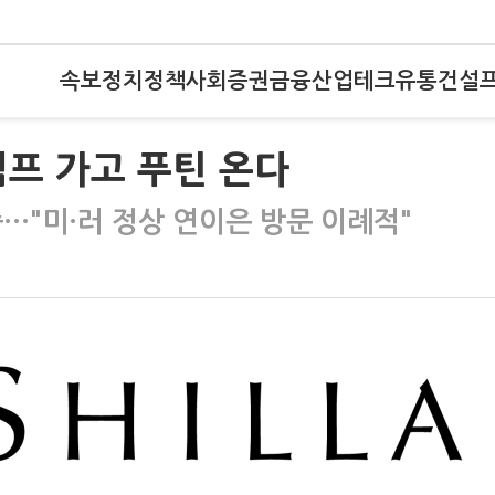
속보
정치
정책
사회
증권
금융
산업
테크
유통
건설
프 가고 푸틴 온다
중…"미·러 정상 연이은 방문 이례적"