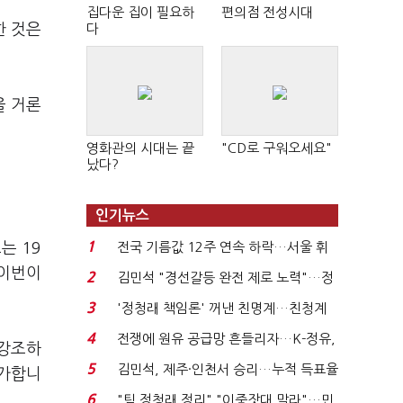
집다운 집이 필요하
편의점 전성시대
한 것은
다
을 거론
영화관의 시대는 끝
"CD로 구워오세요"
났다?
인기뉴스
1
는 19
전국 기름값 12주 연속 하락…서울 휘
발윳값 1909원...
 이번이
2
김민석 "경선갈등 완전 제로 노력"…정
청래 "반명 공세 사...
3
'정청래 책임론' 꺼낸 친명계…친청계
는 추가투표 때리기...
4
전쟁에 원유 공급망 흔들리자…K-정유,
 강조하
에너지안보 핵심...
5
김민석, 제주·인천서 승리…누적 득표율
평가합니
'1위 탈환'(종합)...
6
"팀 정청래 정리" "이중잣대 말라"…민