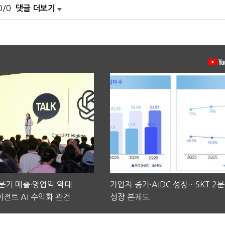
0/0
댓글 더보기
2분기 매출·영업익 역대
가입자 증가·AIDC 성장…SKT 2
전트 AI 수익화 관건
성장 본궤도