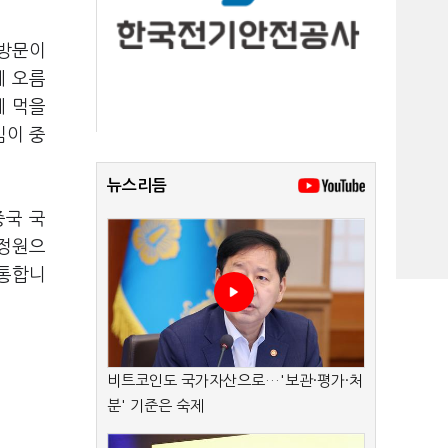
 방문이
에 오름
에 먹을
심이 중
뉴스리듬
중국 국
 정원으
 통합니
비트코인도 국가자산으로…'보관·평가·처
분' 기준은 숙제