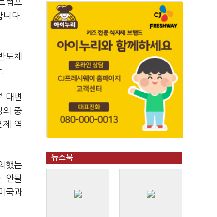
 트럼프
합니다.
 반도체
다.
부 대변
상의 중
문제 역
뉴스북
동의했는
는 안될
 미국과