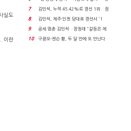
주 최고위원 계파 다...
7
김민석, 누적 45.42%로 경선 1위…정
 사실도
청래와 격차 0.86%p(...
8
김민석, 제주·인천 당대표 경선서 '1
위'(1보)...
9
공세 멈춘 김민석…정청래 "갈등은 제
가 수습"
10
구광모-젠슨 황, 두 달 만에 또 만난다…
. 이란
로봇·AI 등 논...