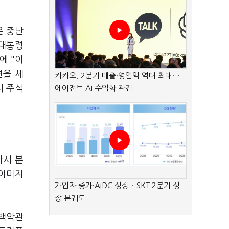
은 중난
 대통령
에 "이
면을 세
카카오, 2분기 매출·영업익 역대 최대…
시 주석
에이전트 AI 수익화 관건
다시 분
 이미지
가입자 증가·AIDC 성장…SKT 2분기 성
장 본궤도
 백악관