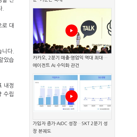
영할 신
다.
으로 대
습니다.
카카오, 2분기 매출·영업익 역대 최대…
 맡았습
에이전트 AI 수익화 관건
표 내정
략 수립
가입자 증가·AIDC 성장…SKT 2분기 성
장 본궤도