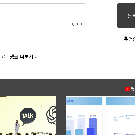
0
/
300
추천
0/0
댓글 더보기