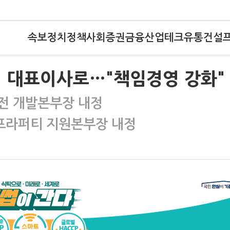
속보
정치
정책
사회
증권
금융
산업
테크
유통
건설
티 대표이사로…"책임경영 강화"
전 개발본부장 내정
프라퍼티 지원본부장 내정