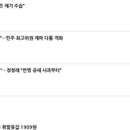
은 제가 수습"
라"…민주 최고위원 계파 다툼 격화
"…정청래 "반명 공세 사과부터"
 휘발윳값 1909원