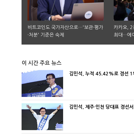
비트코인도 국가자산으로…'보관·평가
카카오, 
·처분' 기준은 숙제
최대…에이
이 시간 주요 뉴스
김민석, 누적 45.42%로 경선 
김민석, 제주·인천 당대표 경선서 '