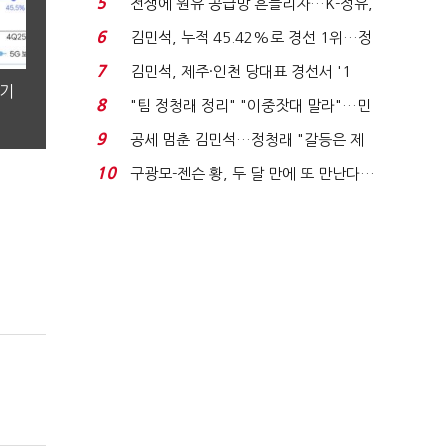
5
전쟁에 원유 공급망 흔들리자…K-정유,
에너지안보 핵심...
6
김민석, 누적 45.42%로 경선 1위…정
청래와 격차 0.86%p(...
7
김민석, 제주·인천 당대표 경선서 '1
분기
위'(1보)...
8
"팀 정청래 정리" "이중잣대 말라"…민
주 최고위원 계파 다...
9
공세 멈춘 김민석…정청래 "갈등은 제
가 수습"
10
구광모-젠슨 황, 두 달 만에 또 만난다…
로봇·AI 등 논...