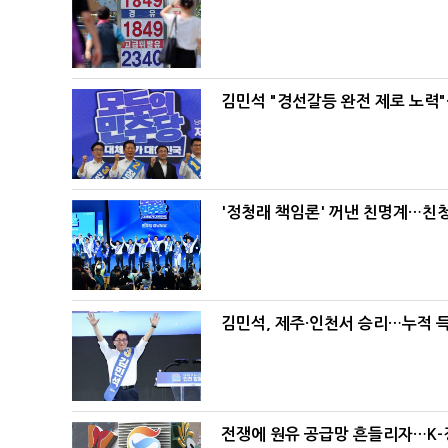
김민석 "경선갈등 완전 제로 노력"
'정청래 책임론' 꺼낸 친명계…친
김민석, 제주·인천서 승리…누적 득표
전쟁에 원유 공급망 흔들리자…K-