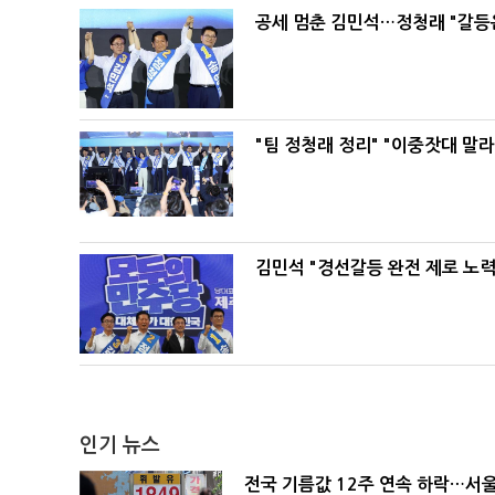
공세 멈춘 김민석…정청래 "갈등
"팀 정청래 정리" "이중잣대 말
김민석 "경선갈등 완전 제로 노력
인기 뉴스
전국 기름값 12주 연속 하락…서울