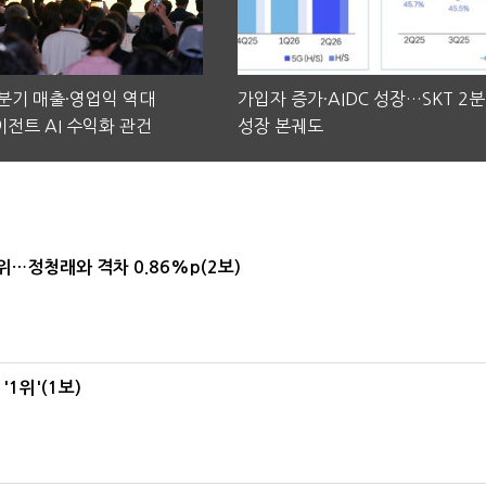
2분기 매출·영업익 역대
가입자 증가·AIDC 성장…SKT 2
전트 AI 수익화 관건
성장 본궤도
1위…정청래와 격차 0.86%p(2보)
1위'(1보)