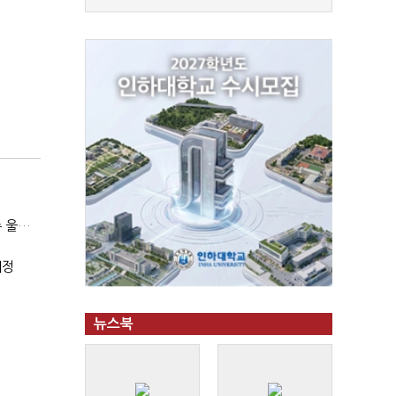
(SPC 민낯)③"일매출 280만원 찍어도 수익 제자리"…점주 울리는 '상시 할인'
예정
뉴스북