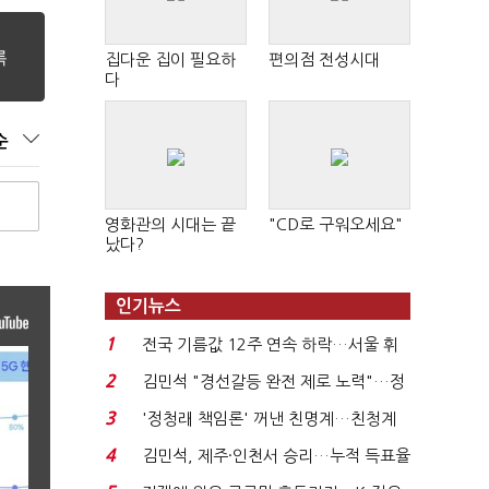
집다운 집이 필요하
편의점 전성시대
다
순
영화관의 시대는 끝
"CD로 구워오세요"
났다?
인기뉴스
1
전국 기름값 12주 연속 하락…서울 휘
발윳값 1909원...
2
김민석 "경선갈등 완전 제로 노력"…정
청래 "반명 공세 사...
3
'정청래 책임론' 꺼낸 친명계…친청계
는 추가투표 때리기...
4
김민석, 제주·인천서 승리…누적 득표율
'1위 탈환'(종합)...