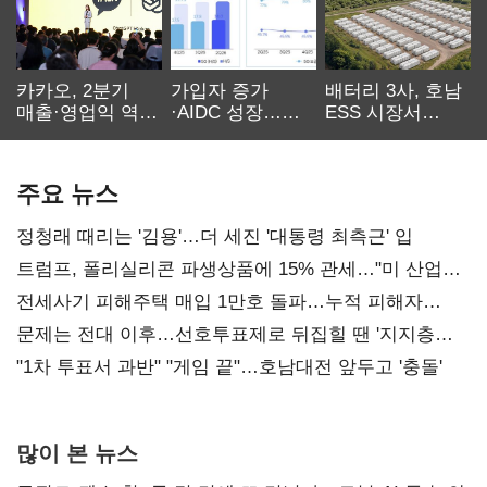
카카오, 2분기
가입자 증가
배터리 3사, 호남
매출·영업익 역대
·AIDC 성장…
ESS 시장서
최대…에이전트
SKT 2분기 성장
‘격돌’
AI 수익화 관건
본궤도
주요 뉴스
정청래 때리는 '김용'…더 세진 '대통령 최측근' 입
트럼프, 폴리실리콘 파생상품에 15% 관세…"미 산업
재건"
전세사기 피해주택 매입 1만호 돌파…누적 피해자
4만278명
문제는 전대 이후…선호투표제로 뒤집힐 땐 '지지층
불복'
"1차 투표서 과반" "게임 끝"…호남대전 앞두고 '충돌'
많이 본 뉴스