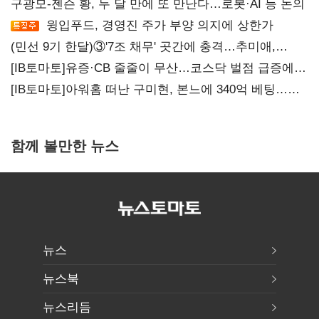
구광모-젠슨 황, 두 달 만에 또 만난다…로봇·AI 등 논의
윙입푸드, 경영진 주가 부양 의지에 상한가
(민선 9기 한달)③'7조 채무' 곳간에 충격…추미애,
20년만에 '비상재정' 선언 승부수
[IB토마토]유증·CB 줄줄이 무산…코스닥 벌점 급증에
상폐 압박
[IB토마토]아워홈 떠난 구미현, 본느에 340억 베팅…
가족 지배체제 구축
함께 볼만한 뉴스
뉴스
뉴스북
뉴스리듬