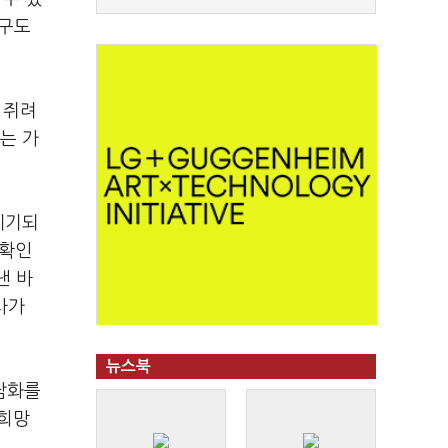
 구도
 쥐려
는 가
제기되
 확인
낸 바
사가
뉴스북
담화를
 희망