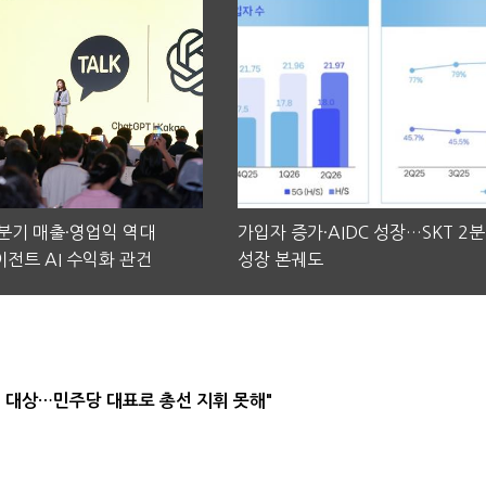
2분기 매출·영업익 역대
가입자 증가·AIDC 성장…SKT 2
전트 AI 수익화 관건
성장 본궤도
택' 대상…민주당 대표로 총선 지휘 못해"