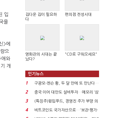
된 입
집다운 집이 필요하
편의점 전성시대
다
중국을
신>에
대량으
영화관의 시대는 끝
"CD로 구워오세요"
주애와
났다?
병기 개
인기뉴스
1
구광모-젠슨 황, 두 달 만에 또 만난다…
로봇·AI 등 논...
2
중국 이어 대만도 설비투자…메모리 ‘삼
국전쟁’
3
(특징주)윙입푸드, 경영진 주가 부양 의
지에 상한가...
4
비트코인도 국가자산으로…'보관·평가·
처분' 기준은 ...