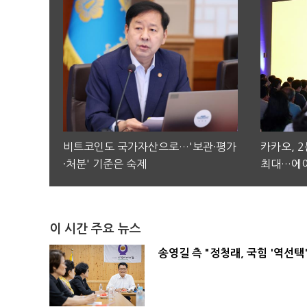
비트코인도 국가자산으로…'보관·평가
카카오, 
·처분' 기준은 숙제
최대…에이
이 시간 주요 뉴스
송영길 측 "정청래, 국힘 '역선