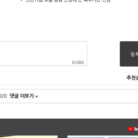
0
/
300
추천
0/0
댓글 더보기