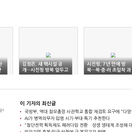
관
김정은, 새 핵시설 공
시진핑, 7년 만에 방
난
개…시진핑 방북 앞두고
북…북·중·러 초밀착 과
핵보유국 지위 강화
시
이 기자의 최신글
다!
AI가 병역의무자 입영 시기·부대·특기 추천한다
민간기업 호봉·임금 산정에 군 복무기간 반영