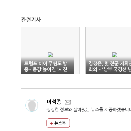
관련기사
트럼프 이어 푸틴도 방
김정은, 첫 전군 지휘
중…몸값 높아진 '시진
회의…"남부 국경선 
핑'
공불락 요새로"
이석종
싱싱한 정보와 살아있는 뉴스를 제공하겠습니
뉴스북