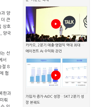
)과 양
 더 큰
및 상호
, 양국
카카오, 2분기 매출·영업익 역대 최대…
에이전트 AI 수익화 관건
라는 선
에서
승절 8
제 협
 북한과
가입자 증가·AIDC 성장…SKT 2분기 성
 미뤄
장 본궤도
 수 있