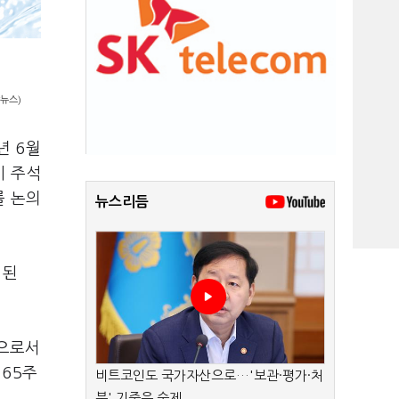
뉴스)
년 6월
시 주석
를 논의
뉴스리듬
 된
)으로서
 65주
비트코인도 국가자산으로…'보관·평가·처
분' 기준은 숙제