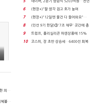
5
네이버, 2분기 영업익 5203억원…전년
비 0.2% 감소...
6
(현장+)"팔 생각 접고 호가 높여
요"…'덜 똘똘한 한 채' 20...
7
(현장+)"12일엔 물건 다 들어와요"…
빈 매대 채우며 문 연 ...
8
(민선 9기 한달)③'7조 채무' 곳간에 충
격…추미애, 20년...
9
트럼프, 폴리실리콘 파생상품에 15%
관세…"미 산업 재건"...
10
코스피, 장 초반 상승세…6400선 회복
시도
국방부, 역대 참모총장 사관학교 통합 재검토 요구에 "다양한 의견 수렴해 합리적 시스템 만들 것"
"첨단전력 획득제도 패러다임 전환…상생 생태계 조성해 대체불가 K-방산 도약"