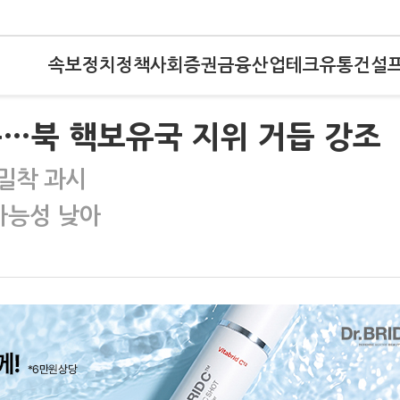
속보
정치
정책
사회
증권
금융
산업
테크
유통
건설
북…북 핵보유국 지위 거듭 강조
초밀착 과시
가능성 낮아