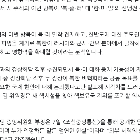
시 주석의 이번 방북이 '북·중·러' 대 '한·미·일'의 신냉전
석의 이번 방북이 북·러 밀착 견제하고, 한반도에 대한 주도권
 파병을 계기로 북한이 러시아와 군사·안보 분야에서 밀착하
좁히고 영향력을 확대할 것이라는 분석입니다.
과의 정상회담 직후 추진되면서 북·미 대화 중재 가능성이 
미·중 정상회담 직후 두 정상이 북한 비핵화라는 공동 목표를
중요한 국제 현안에 대해 논의했다고만 발표해 시각차를 드러
3일 김 위원장은 새 핵시설을 찾아 핵보유국 지위를 포기할 의
동당 중앙위원회 부장은 7일 <조선중앙통신>을 통해 공개한 
이며 누가 인정하든 말든 엄연한 현실"이라며 "외부 세력의
다"고 강조했습니다.