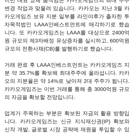
이번 대표 교체 움직임은 카카오게임즈의 최대 주주
변경 작업과 맞물려 있습니다. 카카오는 지난 3월 카
카오게임즈 보유 지분 일부를 라인야후가 출자한 투
자목적법인 LAAA인베스트먼트에 매각하기로 했습
니다. 또 카카오게임즈는 LAAA를 대상으로 2400억
원 규모의 제3자배정 유상증자를 실시하고, 600억원
규모의 전환사채(CB)를 발행하기로 했습니다.
거래 완료 후 LAAA인베스트먼트는 카카오게임즈 지
분 약 35.7%를 확보해 최대주주에 올라섭니다. 카카
오의 지분율은 약 14%로 낮아져 2대 주주가 됩니다.
카카오게임즈는 이번 거래를 통해 총 3000억원 규모
의 자금을 확보할 전망입니다.
업계가 주목하는 부분은 확보된 자금의 활용 방향입
니다. 카카오게임즈는 신규 지식재산권(IP) 확보와
신작 개발, 글로벌 시장 공략에 재원을 투입할 수 있