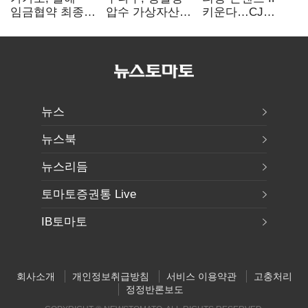
임금협약 최종
압수 가상자산
키운다…CJ
타결…연봉 6.3%
보관 맡는다…
ENM, 하반기
인상·격려금
커스터디 사업
글로벌 확장 가속
300만원
최종 낙찰
뉴스
뉴스북
뉴스리듬
토마토증권통 Live
IB토마토
회사소개
개인정보취급방침
서비스 이용약관
고충처리
정정반론보도