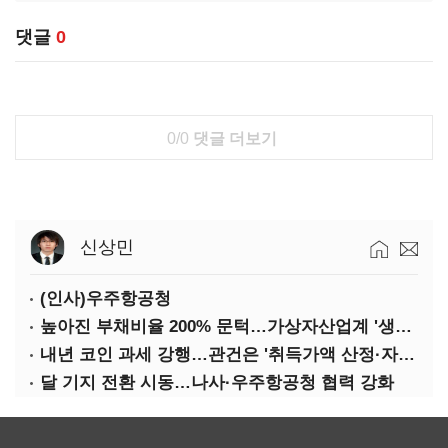
댓글
0
0/0
댓글 더보기
신상민
(인사)우주항공청
높아진 부채비율 200% 문턱…가상자산업계 '생존 시험대'
내년 코인 과세 강행…관건은 '취득가액 산정·자산 이동'
달 기지 전환 시동…나사·우주항공청 협력 강화