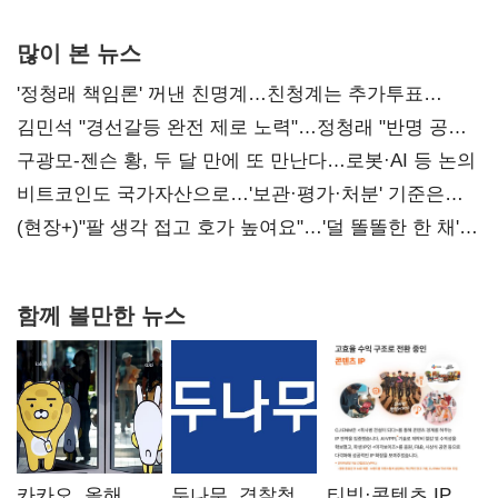
많이 본 뉴스
'정청래 책임론' 꺼낸 친명계…친청계는 추가투표
때리기
김민석 "경선갈등 완전 제로 노력"…정청래 "반명 공세
사과부터"
구광모-젠슨 황, 두 달 만에 또 만난다…로봇·AI 등 논의
비트코인도 국가자산으로…'보관·평가·처분' 기준은
숙제
(현장+)"팔 생각 접고 호가 높여요"…'덜 똘똘한 한 채'
20억 키맞추기
함께 볼만한 뉴스
카카오, 올해
두나무, 경찰청
티빙·콘텐츠 IP